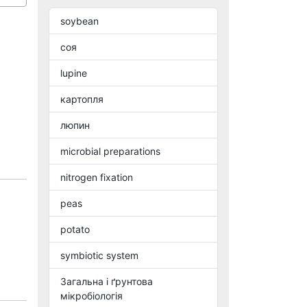
soybean
соя
lupine
картопля
люпин
microbial preparations
nitrogen fixation
peas
potato
symbiotic system
Загальна і ґрунтова
мікробіологія