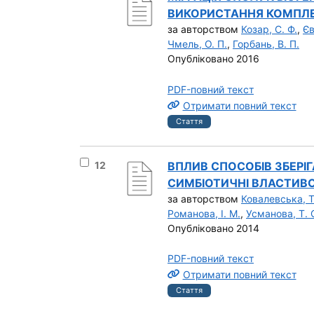
ВИКОРИСТАННЯ КОМПЛЕК
за авторством
Козар, С. Ф.
,
Єв
Чмель, О. П.
,
Горбань, В. П.
Опубліковано 2016
PDF-повний текст
Отримати повний текст
Стаття
Вибрати результат під номером 12
12
ВПЛИВ СПОСОБІВ ЗБЕРІ
СИМБІОТИЧНІ ВЛАСТИВОС
за авторством
Ковалевська, Т
Романова, І. М.
,
Усманова, Т. 
Опубліковано 2014
PDF-повний текст
Отримати повний текст
Стаття