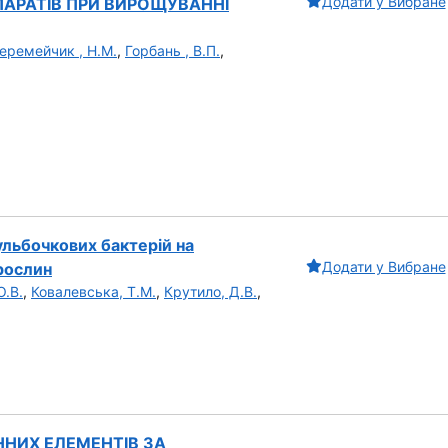
Додати у Вибране
АРАТІВ ПРИ ВИРОЩУВАННІ
еремейчик , Н.М.
,
Горбань , В.П.
,
ульбочкових бактерій на
Додати у Вибране
рослин
О.В.
,
Ковалевська, Т.М.
,
Крутило, Д.В.
,
ННИХ ЕЛЕМЕНТІВ ЗА