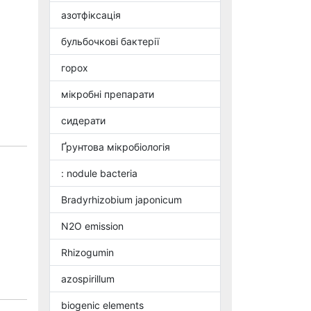
азотфіксація
бульбочкові бактерії
горох
мікробні препарати
сидерати
Ґрунтова мікробіологія
: nodule bacteria
Bradyrhizobium japonicum
N2O emission
Rhizogumin
azospirillum
biogenic elements