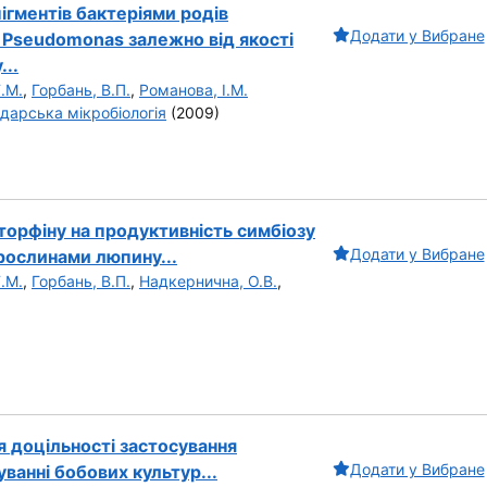
пігментів бактеріями родів
Додати у Вибране
m, Pseudomonas залежно від якості
...
.М.
,
Горбань, В.П.
,
Романова, І.М.
дарська мікробіологія
(2009)
торфіну на продуктивність симбіозу
Додати у Вибране
рослинами люпину...
.М.
,
Горбань, В.П.
,
Надкернична, О.В.
,
я доцільності застосування
Додати у Вибране
ванні бобових культур...