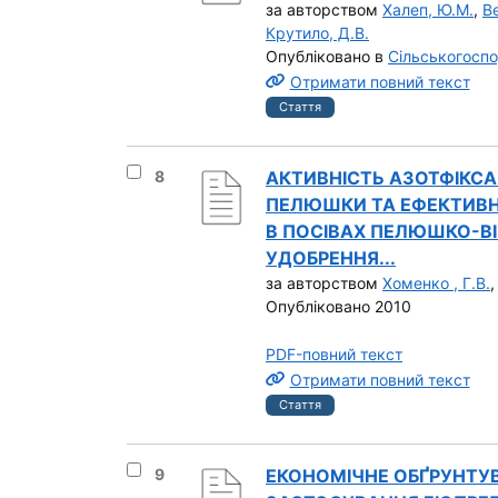
за авторством
Халеп, Ю.М.
,
В
Крутило, Д.В.
Опубліковано в
Сільськогоспо
Отримати повний текст
Стаття
Вибрати результат під номером 8
8
АКТИВНІСТЬ АЗОТФІКСАЦ
ПЕЛЮШКИ ТА ЕФЕКТИВН
В ПОСІВАХ ПЕЛЮШКО-ВІ
УДОБРЕННЯ...
за авторством
Хоменко , Г.В.
Опубліковано 2010
PDF-повний текст
Отримати повний текст
Стаття
Вибрати результат під номером 9
9
ЕКОНОМІЧНЕ ОБҐРУНТУ