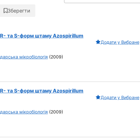
Зберегти
R- та S-форм штаму Azospirillum
Додати у Вибране
дарська мікробіологія
(2009)
R- та S-форм штаму Azospirillum
Додати у Вибране
дарська мікробіологія
(2009)