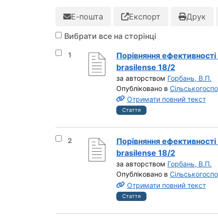
Е-пошта
Експорт
Друк
Вибрати все на сторінці
Вибрати результат під номером 1
1
Порівняння ефективності 
brasilense 18/2
за авторством
Горбань, В.П.
Опубліковано в
Сільськогоспо
Отримати повний текст
Стаття
Вибрати результат під номером 2
2
Порівняння ефективності 
brasilense 18/2
за авторством
Горбань, В.П.
Опубліковано в
Сільськогоспо
Отримати повний текст
Стаття