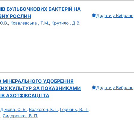
В БУЛЬБОЧКОВИХ БАКТЕРІЙ НА
Додати у Вибране
ВИХ РОСЛИН
О.В.
,
Ковалевська , Т.М.
,
Крутило , Д.В.
,
О МІНЕРАЛЬНОГО УДОБРЕННЯ
Додати у Вибране
ИХ КУЛЬТУР ЗА ПОКАЗНИКАМИ
В АЗОТФІКСАЦІЇ ТА
,
Дімова, С. Б.
,
Волкогон, К. І.
,
Горбань, В. П.
,
.
,
Сидоренко , В. П.