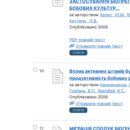
ЗАСТОСУВАННЯ БІОПРЕП
БОБОВИХ КУЛЬТУР...
за авторством
Халеп , Ю.М.
,
В
Крутило , Д.В.
Опубліковано 2008
PDF-повний текст
Отримати повний текст
Стаття
Вибрати результат під номером 10
10
Вплив активних штамів б
продуктивність бобових 
за авторством
Надкернична, 
Горбань, В.П.
,
Воробей, В.С.
Опубліковано 2006
Отримати повний текст
Стаття
Вибрати результат під номером 11
11
МІГРАЦІЯ СПОЛУК БІОГЕ