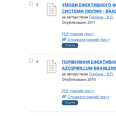
Вибрати результат під номером 3
3
УМОВИ ЕФЕКТИВНОГО Ф
СИСТЕМИ ЛЮПИН – ВRADY
за авторством
Горбань , В.П.
Опубліковано 2011
PDF-повний текст
Отримати повний текст
Стаття
Вибрати результат під номером 4
4
ПОРІВНЯННЯ ЕФЕКТИВНО
AZOSPIRILLUM BRASILENS
за авторством
Горбань , В.П.
Опубліковано 2010
PDF-повний текст
Отримати повний текст
Стаття