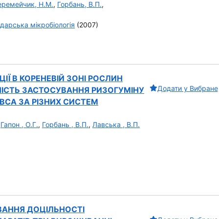
еремейчик, Н.М.
,
Горбань, В.П.
,
дарська мікробіологія
(2007)
ІЇ В КОРЕНЕВІЙ ЗОНІ РОСЛИН
Додати у Вибране
ІСТЬ ЗАСТОСУВАННЯ РИЗОГУМІНУ
ВСА ЗА РІЗНИХ СИСТЕМ
,
Гапон , О.Г.
,
Горбань , В.П.
,
Лавська , В.П.
ВАННЯ ДОЦІЛЬНОСТІ