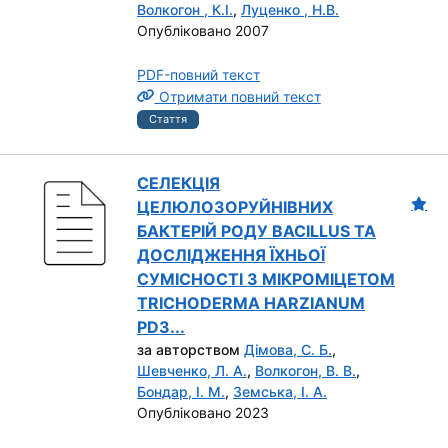
Волкогон , К.І.
,
Луценко , Н.В.
Опубліковано 2007
PDF-повний текст
Отримати повний текст
Стаття
СЕЛЕКЦІЯ
ЦЕЛЮЛОЗОРУЙНІВНИХ
БАКТЕРІЙ РОДУ BACILLUS ТА
ДОСЛІДЖЕННЯ ЇХНЬОЇ
СУМІСНОСТІ З МІКРОМІЦЕТОМ
TRICHODERMA HARZIANUM
PD3...
за авторством
Дімова, С. Б.
,
Шевченко, Л. А.
,
Волкогон, В. В.
,
Бондар, І. М.
,
Земська, І. А.
Опубліковано 2023