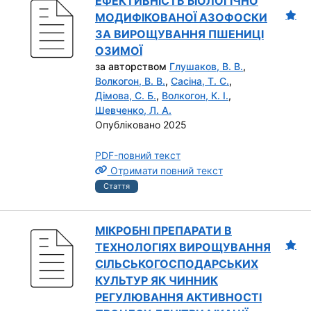
ЕФЕКТИВНІСТЬ БІОЛОГІЧНО
МОДИФІКОВАНОЇ АЗОФОСКИ
ЗА ВИРОЩУВАННЯ ПШЕНИЦІ
ОЗИМОЇ
за авторством
Глушаков, В. В.
,
Волкогон, В. В.
,
Сасіна, Т. С.
,
Дімова, С. Б.
,
Волкогон, К. І.
,
Шевченко, Л. А.
Опубліковано 2025
PDF-повний текст
Отримати повний текст
Стаття
МІКРОБНІ ПРЕПАРАТИ В
ТЕХНОЛОГІЯХ ВИРОЩУВАННЯ
СІЛЬСЬКОГОСПОДАРСЬКИХ
КУЛЬТУР ЯК ЧИННИК
РЕГУЛЮВАННЯ АКТИВНОСТІ