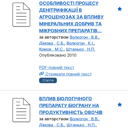
ОСОБЛИВОСТІ ПРОЦЕСУ
ДЕНІТРИФІКАЦІЇ В
АГРОЦЕНОЗАХ ЗА ВПЛИВУ
МІНЕРАЛЬНИХ ДОБРИВ ТА
МІКРОБНИХ ПРЕПАРАТІВ...
за авторством
Волкогон , В.В.
,
Дімова , С.Б.
,
Волкогон , К.І.
,
Комок , М.С.
,
Штанько , Н.П.
Опубліковано 2010
PDF-повний текст
Отримати повний текст
Стаття
ВПЛИВ БІОЛОГІЧНОГО
ПРЕПАРАТУ БІОГРАНУ НА
ПРОДУКТИВНІСТЬ ОВОЧІВ
за авторством
Волкогон , В.В.
,
Дімова , С.Б.
,
Штанько , Н.П.
,