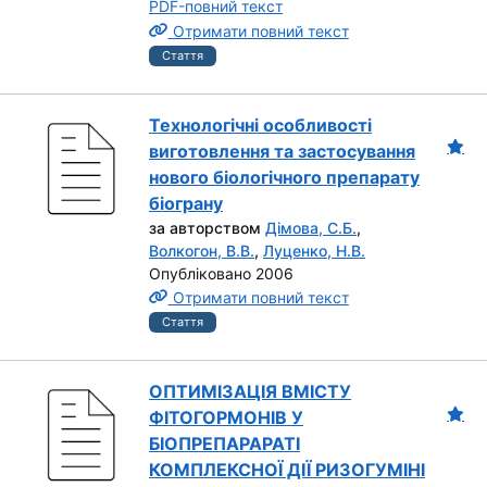
PDF-повний текст
Отримати повний текст
Стаття
Технологічні особливості
виготовлення та застосування
нового біологічного препарату
біограну
за авторством
Дімова, С.Б.
,
Волкогон, В.В.
,
Луценко, Н.В.
Опубліковано 2006
Отримати повний текст
Стаття
ОПТИМІЗАЦІЯ ВМІСТУ
ФІТОГОРМОНІВ У
БІОПРЕПАРАРАТІ
КОМПЛЕКСНОЇ ДІЇ РИЗОГУМІНІ