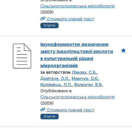
Сільськогосподарська мікробіологія
(2009)
Отримати повний текст
Стаття
Імуноферментне визначення
змісту індолілоцтової кислоти
в культуральній рідині
мікроорганізмів
за авторством
Дімова, С.Б.
,
Дмитрук, О.О.
,
Мамчур, О.Є.
,
Коломієць, Л.П.
,
Волкогон, В.В.
Опубліковано в
Сільськогосподарська мікробіологія
(2009)
Отримати повний текст
Стаття