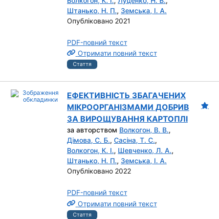
Волкогон, К. І.
,
Луценко, Н. В.
,
Штанько, Н. П.
,
Земська, І. А.
Опубліковано 2021
PDF-повний текст
Отримати повний текст
Стаття
ЕФЕКТИВНІСТЬ ЗБАГАЧЕНИХ
МІКРООРГАНІЗМАМИ ДОБРИВ
ЗА ВИРОЩУВАННЯ КАРТОПЛІ
за авторством
Волкогон, В. В.
,
Дімова, С. Б.
,
Сасіна, Т. С.
,
Волкогон, К. І.
,
Шевченко, Л. А.
,
Штанько, Н. П.
,
Земська, І. А.
Опубліковано 2022
PDF-повний текст
Отримати повний текст
Стаття