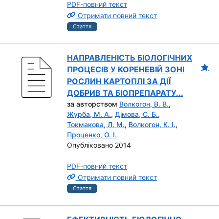
PDF-повний текст
Отримати повний текст
Стаття
НАПРАВЛЕНІСТЬ БІОЛОГІЧНИХ
ПРОЦЕСІВ У КОРЕНЕВІЙ ЗОНІ
РОСЛИН КАРТОПЛІ ЗА ДІЇ
ДОБРИВ ТА БІОПРЕПАРАТУ...
за авторством
Волкогон, В. В.
,
Журба, М. А.
,
Дімова, С. Б.
,
Токмакова, Л. М.
,
Волкогон, К. І.
,
Проценко, О. І.
Опубліковано 2014
PDF-повний текст
Отримати повний текст
Стаття