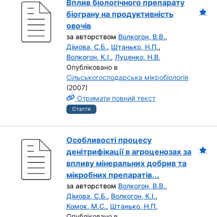
Вплив біологічного препарату
біограну на продуктивність
овочів
за авторством
Волкогон, В.В.
,
Дімова, С.Б.
,
Штанько, Н.П.
,
Волкогон, К.І.
,
Луценко, Н.В.
Опубліковано в
Сільськогосподарська мікробіологія
(2007)
Отримати повний текст
Стаття
Особливості процесу
денітрифікації в агроценозах за
впливу мінеральних добрив та
мікробних препаратів...
за авторством
Волкогон, В.В.
,
Дімова, С.Б.
,
Волкогон, К.І.
,
Комок, М.С.
,
Штанько, Н.П.
Опубліковано в