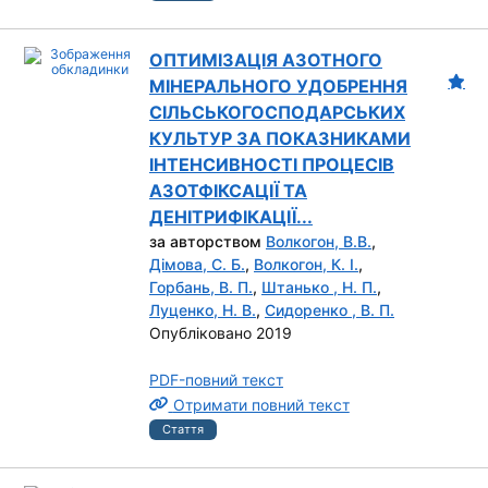
ОПТИМІЗАЦІЯ АЗОТНОГО
МІНЕРАЛЬНОГО УДОБРЕННЯ
СІЛЬСЬКОГОСПОДАРСЬКИХ
КУЛЬТУР ЗА ПОКАЗНИКАМИ
ІНТЕНСИВНОСТІ ПРОЦЕСІВ
АЗОТФІКСАЦІЇ ТА
ДЕНІТРИФІКАЦІЇ...
за авторством
Волкогон, В.В.
,
Дімова, С. Б.
,
Волкогон, К. І.
,
Горбань, В. П.
,
Штанько , Н. П.
,
Луценко, Н. В.
,
Сидоренко , В. П.
Опубліковано 2019
PDF-повний текст
Отримати повний текст
Стаття