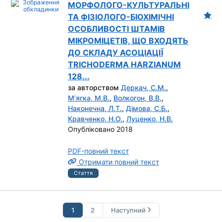
МОРФОЛОГО-КУЛЬТУРАЛЬНІ
ТА ФІЗІОЛОГО-БІОХІМІЧНІ
ОСОБЛИВОСТІ ШТАМІВ
МІКРОМІЦЕТІВ, ЩО ВХОДЯТЬ
ДО СКЛАДУ АСОЦІАЦІЇ
TRICHODERMА HARZIANUM
128...
за авторством
Деркач, С.М.
,
М’ягка, М.В.
,
Волкогон, В.В.
,
Наконечна, Л.Т.
,
Дімова, С.Б.
,
Кравченко, Н.О.
,
Луценко, Н.В.
Опубліковано 2018
PDF-повний текст
Отримати повний текст
Стаття
1
2
Наступний