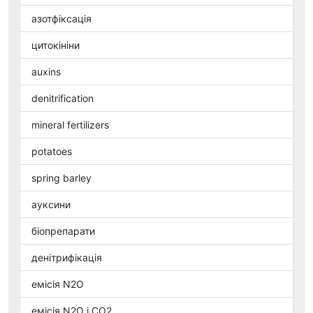
азотфіксація
цитокініни
auxins
denitrification
mineral fertilizers
potatoes
spring barley
ауксини
біопрепарати
денітрифікація
емісія N2O
емісія N2O і CO2