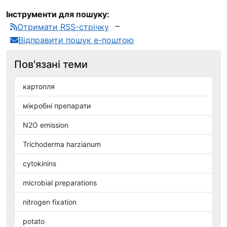
Інструменти для пошуку:
Отримати RSS-стрічку
Відправити пошук е-поштою
Пов'язані теми
картопля
мікробні препарати
N2O emission
Trichoderma harzianum
cytokinins
microbial preparations
nitrogen fixation
potato