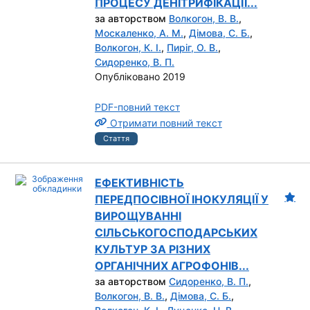
ПРОЦЕСУ ДЕНІТРИФІКАЦІЇ...
за авторством
Волкогон, В. В.
,
Москаленко, А. М.
,
Дімова, С. Б.
,
Волкогон, К. І.
,
Пиріг, О. В.
,
Сидоренко, В. П.
Опубліковано 2019
PDF-повний текст
Отримати повний текст
Стаття
ЕФЕКТИВНІСТЬ
ПЕРЕДПОСІВНОЇ ІНОКУЛЯЦІЇ У
ВИРОЩУВАННІ
СІЛЬСЬКОГОСПОДАРСЬКИХ
КУЛЬТУР ЗА РІЗНИХ
ОРГАНІЧНИХ АГРОФОНІВ...
за авторством
Сидоренко, В. П.
,
Волкогон, В. В.
,
Дімова, С. Б.
,