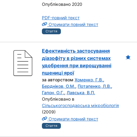
Опубліковано 2020
PDF-повний текст
Отримати повний текст
Стаття
Ефективність застосування
діазофіту в різних системах
удобрення при вирощуванні
пшениці ярої
за авторством
Хоменко, Г.В.
,
Бердніков, О.М.
,
Потапенко, Л.В.
,
Гапон, О.Г.
,
Лавська, В.П.
Опубліковано в
Сільськогосподарська мікробіологія
(2009)
Отримати повний текст
Стаття