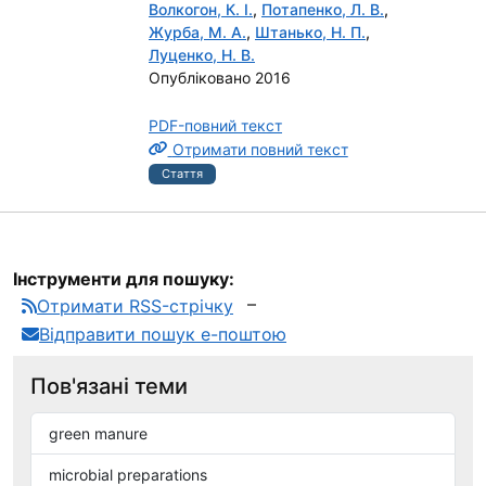
Волкогон, К. І.
,
Потапенко, Л. В.
,
Журба, М. А.
,
Штанько, Н. П.
,
Луценко, Н. В.
Опубліковано 2016
PDF-повний текст
Отримати повний текст
Стаття
Інструменти для пошуку:
Отримати RSS-стрічку
Відправити пошук е-поштою
Пов'язані теми
green manure
microbial preparations