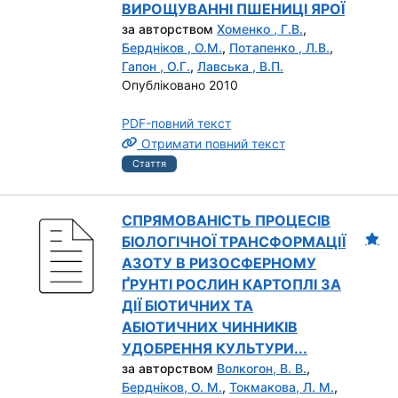
ВИРОЩУВАННІ ПШЕНИЦІ ЯРОЇ
за авторством
Хоменко , Г.В.
,
Бердніков , О.М.
,
Потапенко , Л.В.
,
Гапон , О.Г.
,
Лавська , В.П.
Опубліковано 2010
PDF-повний текст
Отримати повний текст
Стаття
СПРЯМОВАНІСТЬ ПРОЦЕСІВ
БІОЛОГІЧНОЇ ТРАНСФОРМАЦІЇ
АЗОТУ В РИЗОСФЕРНОМУ
ҐРУНТІ РОСЛИН КАРТОПЛІ ЗА
ДІЇ БІОТИЧНИХ ТА
АБІОТИЧНИХ ЧИННИКІВ
УДОБРЕННЯ КУЛЬТУРИ...
за авторством
Волкогон, В. В.
,
Бердніков, О. М.
,
Токмакова, Л. М.
,