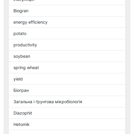
Biogran
energy efficiency
potato
productivity
soybean
spring wheat
yield
Біогран
Загальна і ґрунтова мікробіологія
Diazophit
Hetomik