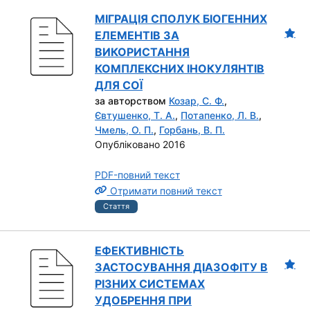
МІГРАЦІЯ СПОЛУК БІОГЕННИХ
ЕЛЕМЕНТІВ ЗА
ВИКОРИСТАННЯ
КОМПЛЕКСНИХ ІНОКУЛЯНТІВ
ДЛЯ СОЇ
за авторством
Козар, С. Ф.
,
Євтушенко, Т. А.
,
Потапенко, Л. В.
,
Чмель, О. П.
,
Горбань, В. П.
Опубліковано 2016
PDF-повний текст
Отримати повний текст
Стаття
ЕФЕКТИВНІСТЬ
ЗАСТОСУВАННЯ ДІАЗОФІТУ В
РІЗНИХ СИСТЕМАХ
УДОБРЕННЯ ПРИ