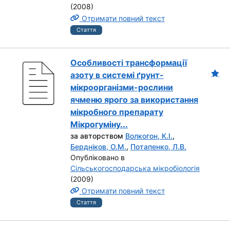
(2008)
Отримати повний текст
Стаття
Особливості трансформації
азоту в системі ґрунт-
мікроорганізми-рослини
ячменю ярого за використання
мікробного препарату
Мікрогуміну...
за авторством
Волкогон, К.І.
,
Бердніков, О.М.
,
Потапенко, Л.В.
Опубліковано в
Сільськогосподарська мікробіологія
(2009)
Отримати повний текст
Стаття