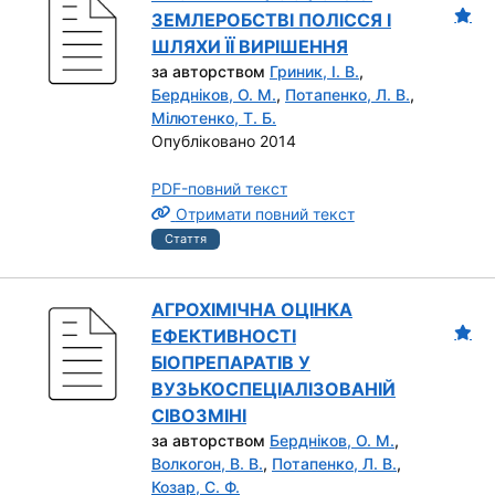
ЗЕМЛЕРОБСТВІ ПОЛІССЯ І
ШЛЯХИ ЇЇ ВИРІШЕННЯ
за авторством
Гриник, І. В.
,
Бердніков, О. М.
,
Потапенко, Л. В.
,
Мілютенко, Т. Б.
Опубліковано 2014
PDF-повний текст
Отримати повний текст
Стаття
АГРОХІМІЧНА ОЦІНКА
ЕФЕКТИВНОСТІ
БІОПРЕПАРАТІВ У
ВУЗЬКОСПЕЦІАЛІЗОВАНІЙ
СІВОЗМІНІ
за авторством
Бердніков, О. М.
,
Волкогон, В. В.
,
Потапенко, Л. В.
,
Козар, С. Ф.