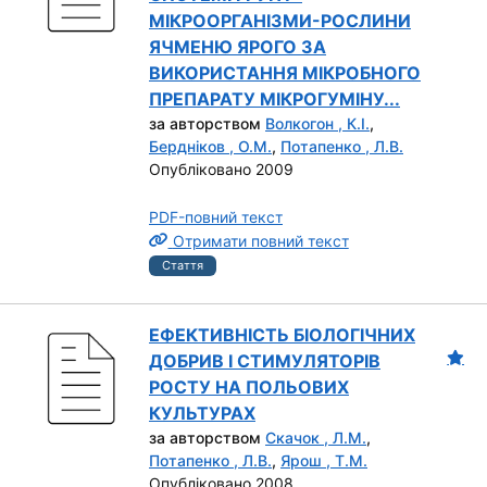
МІКРООРГАНІЗМИ-РОСЛИНИ
ЯЧМЕНЮ ЯРОГО ЗА
ВИКОРИСТАННЯ МІКРОБНОГО
ПРЕПАРАТУ МІКРОГУМІНУ...
за авторством
Волкогон , К.І.
,
Бердніков , О.М.
,
Потапенко , Л.В.
Опубліковано 2009
PDF-повний текст
Отримати повний текст
Стаття
ЕФЕКТИВНІСТЬ БІОЛОГІЧНИХ
ДОБРИВ І СТИМУЛЯТОРІВ
РОСТУ НА ПОЛЬОВИХ
КУЛЬТУРАХ
за авторством
Скачок , Л.М.
,
Потапенко , Л.В.
,
Ярош , Т.М.
Опубліковано 2008