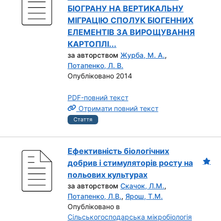
БІОГРАНУ НА ВЕРТИКАЛЬНУ
МІГРАЦІЮ СПОЛУК БІОГЕННИХ
ЕЛЕМЕНТІВ ЗА ВИРОЩУВАННЯ
КАРТОПЛІ...
за авторством
Журба, М. А.
,
Потапенко, Л. В.
Опубліковано 2014
PDF-повний текст
Отримати повний текст
Стаття
Ефективність біологічних
добрив і стимуляторів росту на
польових культурах
за авторством
Скачок, Л.М.
,
Потапенко, Л.В.
,
Ярош, Т.М.
Опубліковано в
Сільськогосподарська мікробіологія