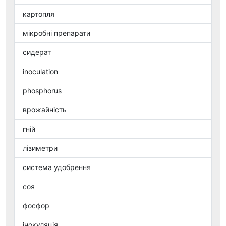
картопля
мікробні препарати
сидерат
inoculation
phosphorus
врожайність
гній
лізиметри
система удобрення
соя
фосфор
інокуляція