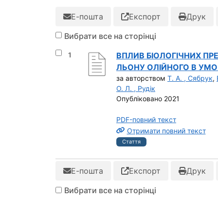
Е-пошта
Експорт
Друк
Вибрати все на сторінці
Вибрати результат під номером 1
1
ВПЛИВ БІОЛОГІЧНИХ ПР
ЛЬОНУ ОЛІЙНОГО В УМО
за авторством
Т. А. , Сябрук
,
О. Л. , Рудік
Опубліковано 2021
PDF-повний текст
Отримати повний текст
Стаття
Е-пошта
Експорт
Друк
Вибрати все на сторінці