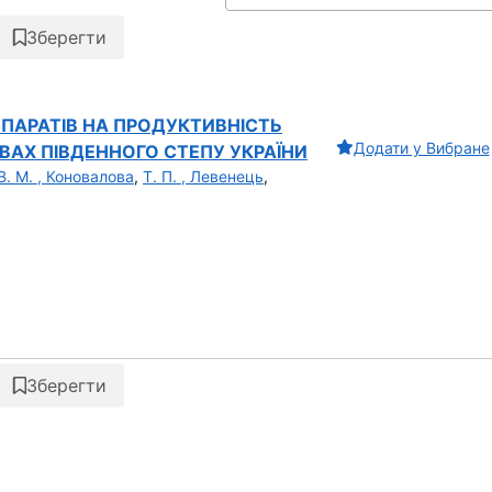
Зберегти
ЕПАРАТІВ НА ПРОДУКТИВНІСТЬ
Додати у Вибране
ВАХ ПІВДЕННОГО СТЕПУ УКРАЇНИ
В. М. , Коновалова
,
Т. П. , Левенець
,
Зберегти