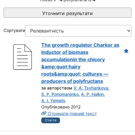
Уточнити результати
Сортувати
The growth regulator Charkor as
inductor of biomass
accumulationin the chicory
&amp;quot;hairy
roots&amp;quot; cultures —
producers of polyfructans
за авторством
V. A. Tsyhankova
,
S. P. Ponomarenko
,
A. P. Halkin
,
A. I. Yemets
Опубліковано 2012
Отримати повний текст
Стаття