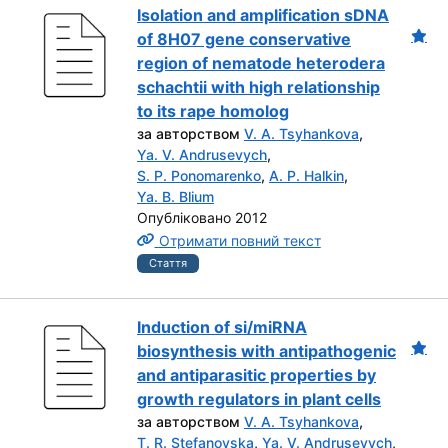
Isolation and amplification sDNA
of 8H07 gene conservative
region of nematode heterodera
schachtii with high relationship
to its rape homolog
за авторством
V. A. Tsyhankova
,
Ya. V. Andrusevych
,
S. P. Ponomarenko
,
A. P. Halkin
,
Ya. B. Blium
Опубліковано 2012
Отримати повний текст
Стаття
Induction of si/miRNA
biosynthesis with antipathogenic
and antiparasitic properties by
growth regulators in plant cells
за авторством
V. A. Tsyhankova
,
T. R. Stefanovska
,
Ya. V. Andrusevych
,