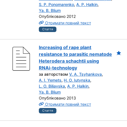
S. P. Ponomarenko
,
A. P. Halkin
,
Ya. B. Blium
Опубліковано 2012
Отримати повний текст
Стаття
Increasing of rape plant
resistance to parasitic nematode
Heterodera schachtii using
RNAi-technology
за авторством
V. A. Tsyhankova
,
A. I. Yemets
,
H. O. Iutynska
,
L. O. Biliavska
,
A. P. Halkin
,
Ya. B. Blium
Опубліковано 2013
Отримати повний текст
Стаття