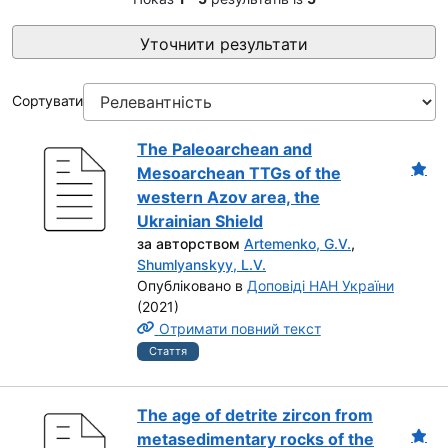
Уточнити результати
Сортувати
The Paleoarchean and
Mesoarchean TTGs of the
western Azov area, the
Ukrainian Shield
за авторством
Artemenko, G.V.
,
Shumlyanskyy, L.V.
Опубліковано в
Доповіді НАН України
(2021)
Отримати повний текст
Стаття
The age of detrite zircon from
metasedimentary rocks of the