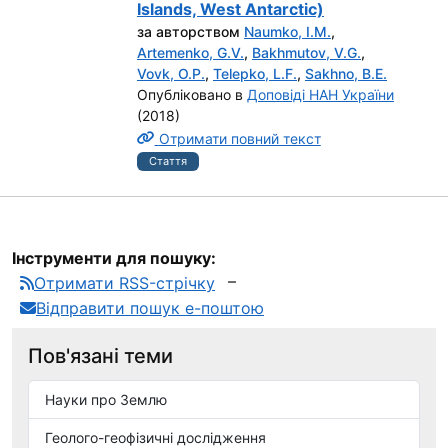
Islands, West Antarctic)
за авторством
Naumko, I.М.
,
Artemenko, G.V.
,
Bakhmutov, V.G.
,
Vovk, O.P.
,
Теlepko, L.F.
,
Sakhno, B.E.
Опубліковано в
Доповіді НАН України
(2018)
Отримати повний текст
Стаття
Інструменти для пошуку:
Отримати RSS-стрічку
Відправити пошук е-поштою
Пов'язані теми
Науки про Землю
Геолого-геофізичні дослідження