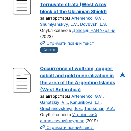
Ternuvate strata (West Azov
block of the Ukrainian Shield)
за авторством
Artemenko, G.V.
,
Shumlyanskyy, L.V.
,
Dovbysh, L.S.
Опубліковано в
Доповіді НАН України
(2023)
Отримати повний текст
Стаття
Occurrence of wolfram, copper,
cobalt and gold mineralization in
the area of the Argentine Islands
(West Antarctica)
за авторством
Artemenko, G.V.
,
Ganotzkiy, V.I.
,
Kanunikova, L.I.
,
Grechanovskaya, E.E.
,
Taraschan, A.A.
Опубліковано в
Український
антарктичний журнал
(2019)
Отримати повний текст