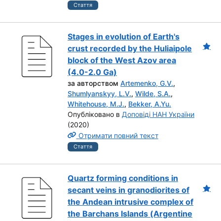
Стаття
Stages in evolution of Earth's
crust recorded by the Huliaipole
block of the West Azov area
(4.0-2.0 Ga)
за авторством
Artemenko, G.V.
,
Shumlyanskyy, L.V.
,
Wilde, S.A.
,
Whitehouse, M.J.
,
Bekker, A.Yu.
Опубліковано в
Доповіді НАН України
(2020)
Отримати повний текст
Стаття
Quartz forming conditions in
secant veins in granodiorites of
the Andean intrusive complex of
the Barchans Islands (Аrgentine