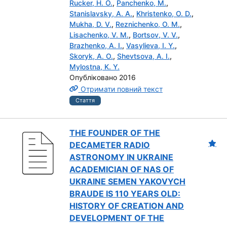
Rucker, H. O.
,
Panchenko, M.
,
Stanislavsky, A. A.
,
Khristenko, O. D.
,
Mukha, D. V.
,
Reznichenko, O. M.
,
Lisachenko, V. M.
,
Bortsov, V. V.
,
Brazhenko, A. I.
,
Vasylieva, I. Y.
,
Skoryk, A. O.
,
Shevtsova, A. I.
,
Mylostna, K. Y.
Опубліковано 2016
Отримати повний текст
Стаття
THE FOUNDER OF THE
DECAMETER RADIO
ASTRONOMY IN UKRAINE
ACADEMICIAN OF NAS OF
UKRAINE SEMEN YAKOVYCH
BRAUDE IS 110 YEARS OLD:
HISTORY OF CREATION AND
DEVELOPMENT OF THE