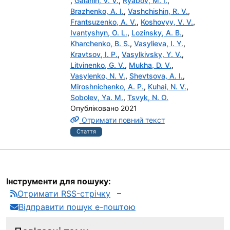
,
Galanin, V. V.
,
Ryabov, M. I.
,
Brazhenko, A. I.
,
Vashchishin, R. V.
,
Frantsuzenko, A. V.
,
Koshovyy, V. V.
,
Ivantyshyn, O. L.
,
Lozinsky, A. B.
,
Kharchenko, B. S.
,
Vasylieva, I. Y.
,
Kravtsov, I. P.
,
Vasylkivsky, Y. V.
,
Litvinenko, G. V.
,
Mukha, D. V.
,
Vasylenko, N. V.
,
Shevtsova, A. I.
,
Miroshnichenko, A. P.
,
Кuhai, N. V.
,
Sobolev, Ya. M.
,
Tsvyk, N. O.
Опубліковано 2021
Отримати повний текст
Стаття
Інструменти для пошуку:
Отримати RSS-стрічку
Відправити пошук е-поштою