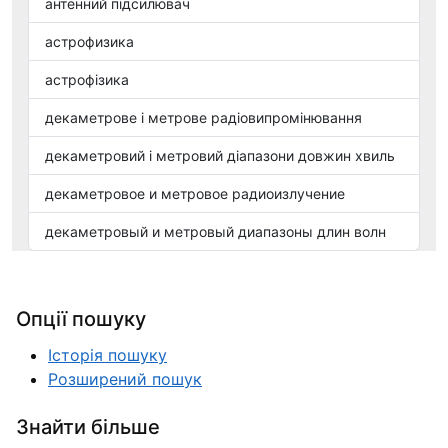
антенний підсилювач
астрофизика
астрофізика
декаметрове і метрове радіовипромінювання
декаметровий і метровий діапазони довжин хвиль
декаметровое и метровое радиоизлучение
декаметровый и метровый диапазоны длин волн
Опції пошуку
Історія пошуку
Розширений пошук
Знайти більше