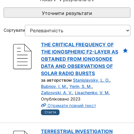
Уточнити результати
Сортувати
THE CRITICAL FREQUENCY OF
THE IONOSPHERIC F2-LAYER AS
OBTAINED FROM IONOSONDE
DATA AND OBSERVATIONS OF
SOLAR RADIO BURSTS
за авторством
Stanislavsky, L. O.
,
Bubnov, I. M.
,
Yerin, S. M.
,
Zalizovski, A. V.
,
Lisachenko, V. M.
Опубліковано 2023
Отримати повний текст
Стаття
TERRESTRIAL INVESTIGATION