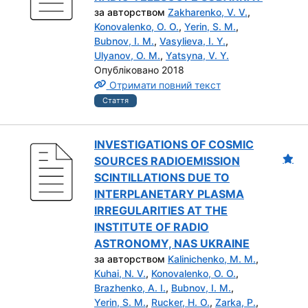
за авторством
Zakharenko, V. V.
,
Konovalenko, O. O.
,
Yerin, S. M.
,
Bubnov, I. M.
,
Vasylieva, I. Y.
,
Ulyanov, O. M.
,
Yatsyna, V. Y.
Опубліковано 2018
Отримати повний текст
Стаття
INVESTIGATIONS OF COSMIC
SOURCES RADIOEMISSION
SCINTILLATIONS DUE TO
INTERPLANETARY PLASMA
IRREGULARITIES AT THE
INSTITUTE OF RADIO
ASTRONOMY, NAS UKRAINE
за авторством
Kalinichenko, M. M.
,
Kuhai, N. V.
,
Konovalenko, O. O.
,
Brazhenko, A. I.
,
Bubnov, I. M.
,
Yerin, S. M.
,
Rucker, H. O.
,
Zarka, P.
,