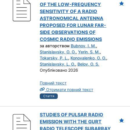
OF THE LOW-FREQUENCY
SENSITIVITY OF A RADIO
ASTRONOMICAL ANTENNA
PROPOSED FOR LUNAR FAR-
SIDE OBSERVATIONS OF
COSMIC RADIO EMISSIONS
за авторством
Bubnov, I. M.
,
Stanislavsky, O. O.
,
Yerin, S. M.
,
Tokarsky, P. L.
,
Konovalenko, O. O.
,
Stanislavsky, L. O.
,
Belov, O. S.
Опубліковано 2026
Повний текст
Отримати повний текст
Стаття
STUDIES OF PULSAR RADIO
EMISSION WITH THE GURT
RADIO TELESCOPE SUBARRAY