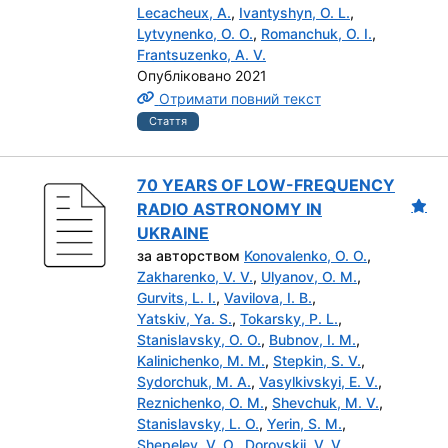
Lecacheux, A.
,
Ivantyshyn, O. L.
,
Lytvynenko, O. O.
,
Romanchuk, O. I.
,
Frantsuzenko, A. V.
Опубліковано 2021
Отримати повний текст
Стаття
70 YEARS OF LOW-FREQUENCY
RADIO ASTRONOMY IN
UKRAINE
за авторством
Konovalenko, O. O.
,
Zakharenko, V. V.
,
Ulyanov, O. M.
,
Gurvits, L. I.
,
Vavilova, I. B.
,
Yatskiv, Ya. S.
,
Tokarsky, P. L.
,
Stanislavsky, O. O.
,
Bubnov, I. M.
,
Kalinichenko, M. M.
,
Stepkin, S. V.
,
Sydorchuk, M. A.
,
Vasylkivskyi, E. V.
,
Reznichenko, O. M.
,
Shevchuk, M. V.
,
Stanislavsky, L. O.
,
Yerin, S. M.
,
Shepelev, V. O.
,
Dorovskii, V. V.