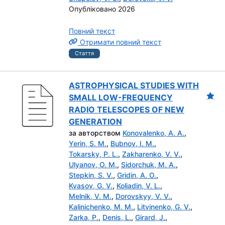
Опубліковано 2026
Повний текст
Отримати повний текст
Стаття
ASTROPHYSICAL STUDIES WITH
SMALL LOW-FREQUENCY
RADIO TELESCOPES OF NEW
GENERATION
за авторством
Konovalenko, A. A.
,
Yerin, S. M.
,
Bubnov, I. M.
,
Tokarsky, P. L.
,
Zakharenko, V. V.
,
Ulyanov, O. M.
,
Sidorchuk, M. A.
,
Stepkin, S. V.
,
Gridin, A. O.
,
Kvasov, G. V.
,
Koliadin, V. L.
,
Melnik, V. M.
,
Dorovskyy, V. V.
,
Kalinichenko, M. M.
,
Litvinenko, G. V.
,
Zarka, P.
,
Denis, L.
,
Girard, J.
,