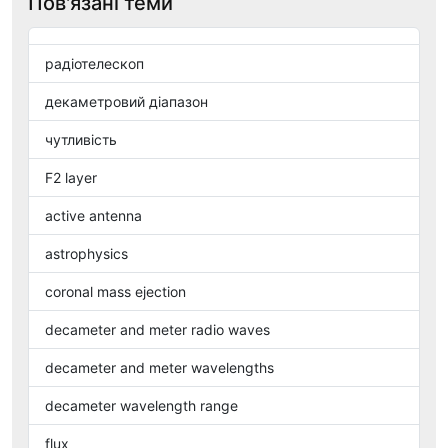
Пов'язані теми
радіотелескоп
декаметровий діапазон
чутливість
F2 layer
active antenna
astrophysics
coronal mass ejection
decameter and meter radio waves
decameter and meter wavelengths
decameter wavelength range
flux