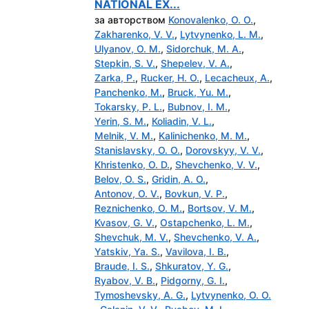
NATIONAL EX...
за авторством
Konovalenko, O. O.
,
Zakharenko, V. V.
,
Lytvynenko, L. M.
,
Ulyanov, O. M.
,
Sidorchuk, M. A.
,
Stepkin, S. V.
,
Shepelev, V. A.
,
Zarka, P.
,
Rucker, H. O.
,
Lecacheux, A.
,
Panchenko, M.
,
Bruck, Yu. M.
,
Tokarsky, P. L.
,
Bubnov, I. M.
,
Yerin, S. M.
,
Коliadin, V. L.
,
Melnik, V. M.
,
Kalinichenko, M. M.
,
Stanislavsky, O. O.
,
Dorovskyy, V. V.
,
Khristenko, O. D.
,
Shevchenko, V. V.
,
Belov, O. S.
,
Gridin, A. O.
,
Antonov, O. V.
,
Bovkun, V. P.
,
Reznichenko, O. M.
,
Bortsov, V. M.
,
Kvasov, G. V.
,
Ostapchenko, L. M.
,
Shevchuk, M. V.
,
Shevchenko, V. A.
,
Yatskiv, Ya. S.
,
Vavilova, I. B.
,
Braude, I. S.
,
Shkuratov, Y. G.
,
Ryabov, V. B.
,
Pidgorny, G. I.
,
Tymoshevsky, A. G.
,
Lytvynenko, O. O.