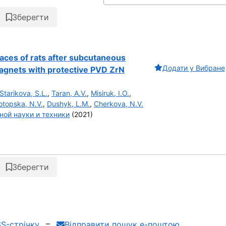
Зберегти
traces of rats after subcutaneous
Додати у Вибране
agnets with protective PVD ZrN
Starikova, S.L.
,
Taran, A.V.
,
Misiruk, I.O.
,
otopska, N.V.
,
Dushyk, L.M.
,
Cherkova, N.V.
ной науки и техники
(2021)
Зберегти
S-стрічку
Відправити пошук е-поштою