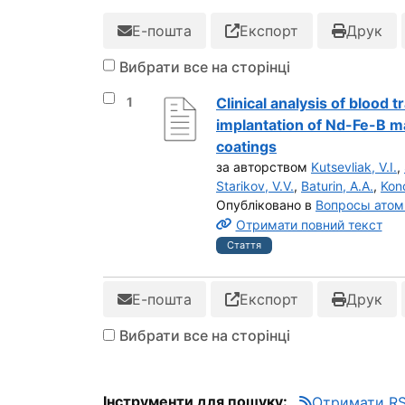
Е-пошта
Експорт
Друк
Вибрати все на сторінці
Вибрати результат під номером 1
1
Clinical analysis of blood 
implantation of Nd-Fe-B m
coatings
за авторством
Kutsevliak, V.I.
,
Starikov, V.V.
,
Baturin, A.A.
,
Kon
Опубліковано в
Вопросы атом
Отримати повний текст
Стаття
Е-пошта
Експорт
Друк
Вибрати все на сторінці
Інструменти для пошуку:
Отримати RS