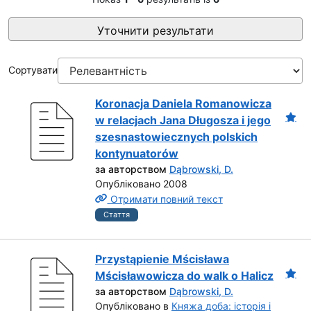
Уточнити результати
Сортувати
Koronacja Daniela Romanowicza
w relacjach Jana Długosza i jego
szesnastowiecznych polskich
kontynuatorów
за авторством
Dąbrowski, D.
Опубліковано 2008
Отримати повний текст
Стаття
Przystąpienie Mścisława
Mścisławowicza do walk o Halicz
за авторством
Dąbrowski, D.
Опубліковано в
Княжа доба: історія і