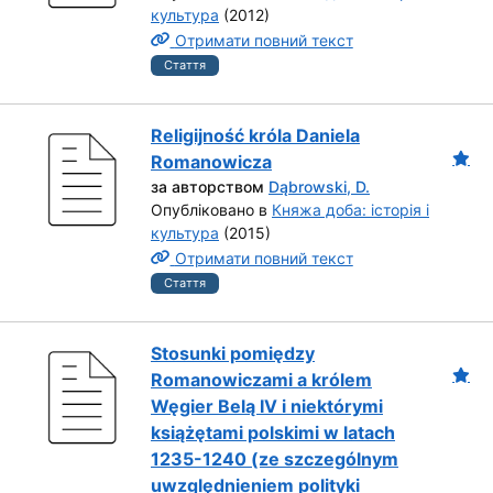
культура
(2012)
Отримати повний текст
Стаття
Religijność króla Daniela
Romanowicza
за авторством
Dąbrowski, D.
Опубліковано в
Княжа доба: історія і
культура
(2015)
Отримати повний текст
Стаття
Stosunki pomiędzy
Romanowiczami a królem
Węgier Belą IV i niektórymi
książętami polskimi w latach
1235-1240 (ze szczególnym
uwzględnieniem polityki