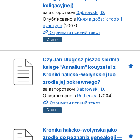
koligacyjnej)
за авторством
Dąbrowski, D.
Опубліковано в
Княжа доба: історія і
культура
(2007)
Отримати повний текст
Стаття
Czy Jan Dlugosz piszac siodma
ksiege "Annalium" kouyzstal z
Kroniki halicko-wolynskiej lub
zrodla jej pokrewnego?
за авторством
Dabrowski, D.
Опубліковано в
Ruthenica
(2004)
Отримати повний текст
Стаття
Kronika halicko-wolynska jako
zrodlo do poznania genealogii —