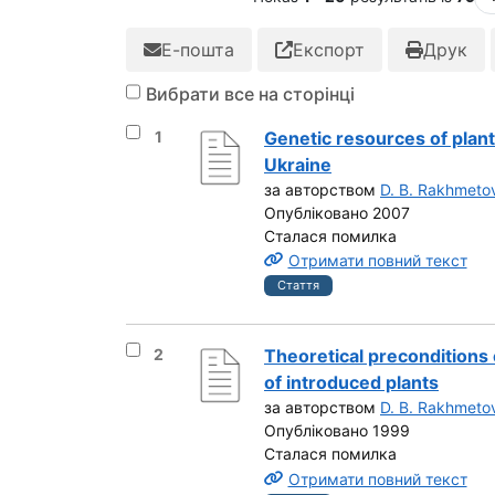
Е-пошта
Експорт
Друк
Вибрати все на сторінці
Вибрати результат під номером 1
1
Genetic resources of plant
Ukraine
за авторством
D. B. Rakhmeto
Опубліковано 2007
Сталася помилка
Отримати повний текст
Стаття
Вибрати результат під номером 2
2
Theoretical preconditions o
of introduced plants
за авторством
D. B. Rakhmeto
Опубліковано 1999
Сталася помилка
Отримати повний текст