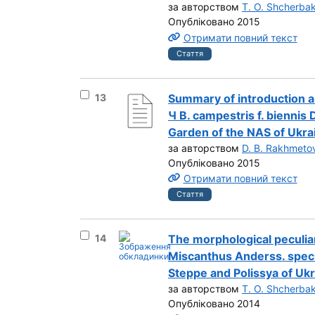
за авторством
T. O. Shcherba
Опубліковано 2015
Отримати повний текст
Стаття
Вибрати результат під номером 13
13
Summary of introduction an
Ч B. campestris f. biennis
Garden of the NAS of Ukra
за авторством
D. B. Rakhmeto
Опубліковано 2015
Отримати повний текст
Стаття
Вибрати результат під номером 14
14
The morphological peculiar
Miscanthus Anderss. specie
Steppe and Polissya of Uk
за авторством
T. O. Shcherba
Опубліковано 2014