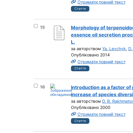
Отримати повний текст
Стаття
Вибрати результат під номером 15
15
Morphology of terpenoidog
essence oil secretion proc
L.
за авторством
Ya. Levchyk
,
D.
Опубліковано 2014
Отримати повний текст
Стаття
Вибрати результат під номером 16
16
Introduction as a factor o
increase of species divers
за авторством
D. B. Rakhmeto
Опубліковано 2000
Отримати повний текст
Стаття