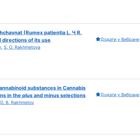
 shchavnat (Rumex patientia L. Ч R.
Додати у Вибране
directions of its use
v
,
S. O. Rakhmetova
cannabinoid substances in Cannabis
Додати у Вибране
ons in the plus and minus selections
,
D. B. Rakhmetov