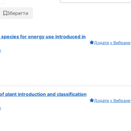
Зберегти
 species for energy use introduced in
Додати у Вибране
v
f plant introduction and classification
Додати у Вибране
v