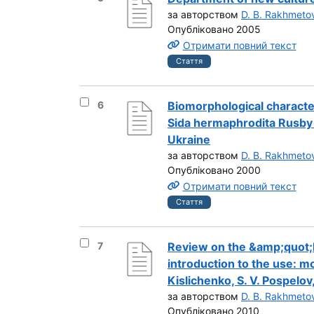
за авторством
D. B. Rakhmeto
Опубліковано 2005
Отримати повний текст
Стаття
Вибрати результат під номером 6
6
Biomorphological character
Sida hermaphrodita Rusby 
Ukraine
за авторством
D. B. Rakhmeto
Опубліковано 2000
Отримати повний текст
Стаття
Вибрати результат під номером 7
7
Review on the &amp;quot;
introduction to the use: m
Kislichenko, S. V. Pospelov
за авторством
D. B. Rakhmeto
Опубліковано 2010