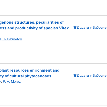
enous structures, peculiarities of
Додати у Вибране
ess and productivity of species Vitex
 B. Rakhmetov
f plant resources enrichment and
Додати у Вибране
ity of cultural phytocenoses
v
,
P. A. Moroz