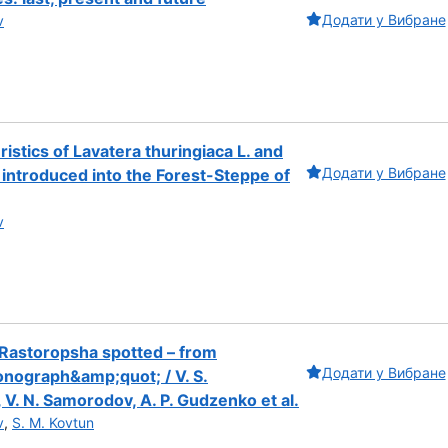
Додати у Вибране
v
istics of Lavatera thuringiaca L. and
Додати у Вибране
introduced into the Forest-Steppe of
v
Rastoropsha spotted – from
Додати у Вибране
onograph&amp;quot; / V. S.
, V. N. Samorodov, A. P. Gudzenko et al.
v
,
S. M. Kovtun