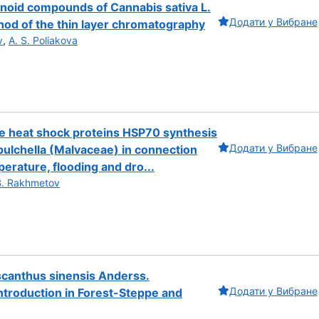
inoid compounds of Cannabis sativa L.
Додати у Вибране
hod of the thin layer chromatography
v
,
A. S. Poliakova
he heat shock proteins HSP70 synthesis
Додати у Вибране
 pulchella (Malvaceae) in connection
perature, flooding and dro...
B. Rakhmetov
canthus sinensis Anderss.
Додати у Вибране
ntroduction in Forest-Steppe and