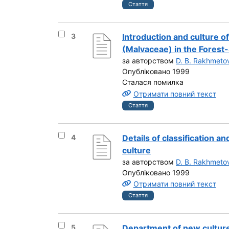
Стаття
Вибрати результат під номером 3
3
Introduction and culture o
(Malvaceae) in the Forest
за авторством
D. B. Rakhmeto
Опубліковано 1999
Сталася помилка
Отримати повний текст
Стаття
Вибрати результат під номером 4
4
Details of classification an
culture
за авторством
D. B. Rakhmeto
Опубліковано 1999
Отримати повний текст
Стаття
Вибрати результат під номером 5
5
Department of new cultures