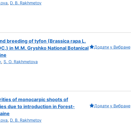
kova
,
D. B. Rakhmetov
d breeding of tyfon (Brassica rapa L.
Додати у Вибране
 DC.) in M.M. Gryshko National Botanical
ine
v
,
S. O. Rakhmetova
ities of monocarpic shoots of
Додати у Вибране
s due to introduction in Forest-
raine
kova
,
D. B. Rakhmetov