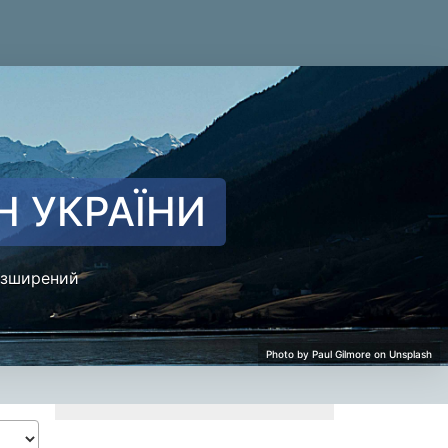
Н УКРАЇНИ
зширений