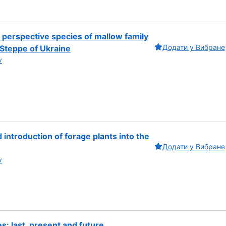
f perspective species of mallow family
Додати у Вибране
-Steppe of Ukraine
v
d introduction of forage plants into the
Додати у Вибране
v
: last, present and future