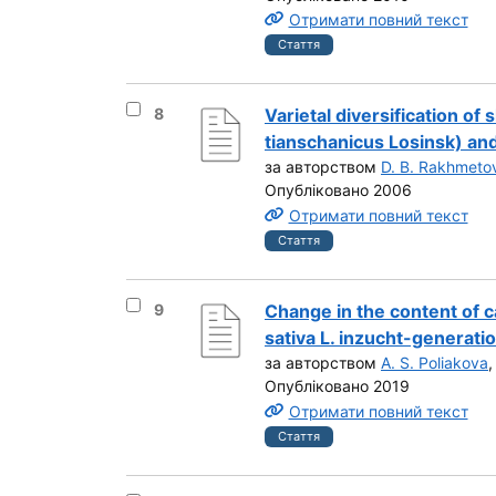
Отримати повний текст
Стаття
Вибрати результат під номером 8
8
Varietal diversification of
tianschanicus Losinsk) and 
за авторством
D. B. Rakhmeto
Опубліковано 2006
Отримати повний текст
Стаття
Вибрати результат під номером 9
9
Change in the content of 
sativa L. inzucht-generati
за авторством
A. S. Poliakova
Опубліковано 2019
Отримати повний текст
Стаття