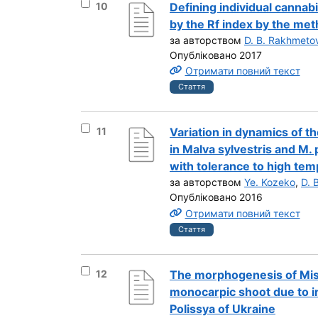
Вибрати результат під номером 10
10
Defining individual cannab
by the Rf index by the met
за авторством
D. B. Rakhmeto
Опубліковано 2017
Отримати повний текст
Стаття
Вибрати результат під номером 11
11
Variation in dynamics of t
in Malva sylvestris and M.
with tolerance to high tem
за авторством
Ye. Kozeko
,
D. 
Опубліковано 2016
Отримати повний текст
Стаття
Вибрати результат під номером 12
12
The morphogenesis of Mis
monocarpic shoot due to i
Polissya of Ukraine