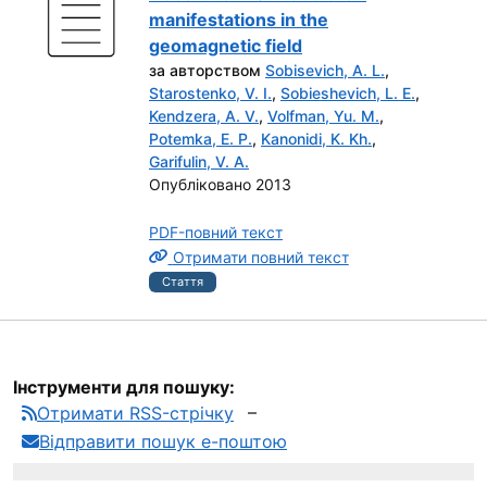
manifestations in the
geomagnetic field
за авторством
Sobisevich, A. L.
,
Starostenko, V. I.
,
Sobieshevich, L. E.
,
Kendzera, A. V.
,
Volfman, Yu. M.
,
Potemka, E. P.
,
Kanonidi, K. Kh.
,
Garifulin, V. A.
Опубліковано 2013
PDF-повний текст
Отримати повний текст
Стаття
Інструменти для пошуку:
Отримати RSS-стрічку
Відправити пошук е-поштою