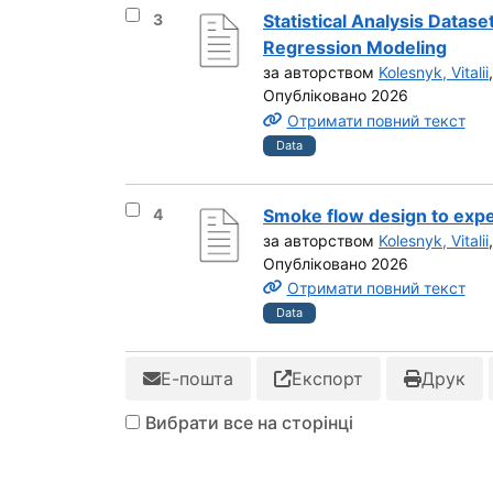
Вибрати результат під номером 3
3
Statistical Analysis Datas
Regression Modeling
за авторством
Kolesnyk, Vitalii
Опубліковано 2026
Отримати повний текст
Data
Вибрати результат під номером 4
4
Smoke flow design to ex
за авторством
Kolesnyk, Vitalii
Опубліковано 2026
Отримати повний текст
Data
Е-пошта
Експорт
Друк
Вибрати все на сторінці