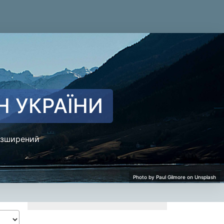
Н УКРАЇНИ
зширений