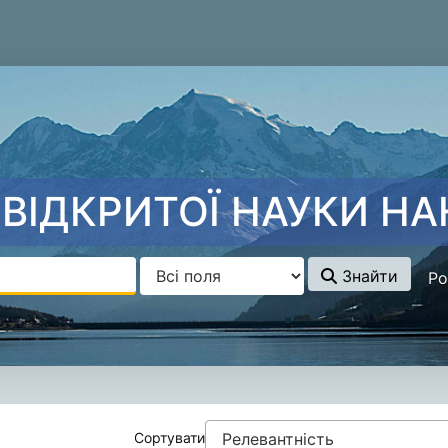
ВІДКРИТОЇ НАУКИ НА
Знайти
Ро
 - Kolesnyk, Vitalii
Сортувати