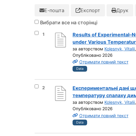
Е-пошта
Експорт
Друк
Вибрати все на сторінці
Вибрати результат під номером 1
1
Results of Experimental–
under Various Temperatur
за авторством
Kolesnyk, Vitalii
Опубліковано 2026
Отримати повний текст
Data
Вибрати результат під номером 2
2
Експериментальні дані щ
температуру спалаху дим
за авторством
Kolesnyk, Vitalii
Опубліковано 2026
Отримати повний текст
Data