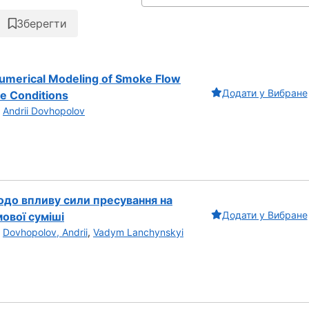
Зберегти
Numerical Modeling of Smoke Flow
Додати у Вибране
e Conditions
,
Andrii Dovhopolov
одо впливу сили пресування на
Додати у Вибране
ової суміші
,
Dovhopolov, Andrii
,
Vadym Lanchynskyi