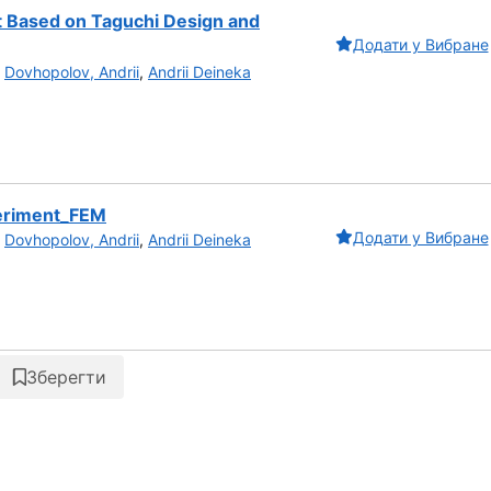
et Based on Taguchi Design and
Додати у Вибране
,
Dovhopolov, Andrii
,
Andrii Deineka
periment_FEM
Додати у Вибране
,
Dovhopolov, Andrii
,
Andrii Deineka
Зберегти