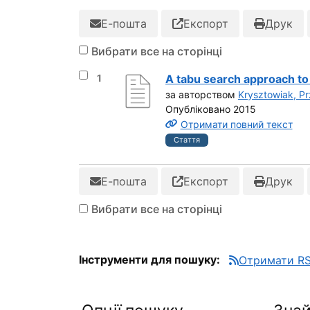
Е-пошта
Експорт
Друк
Вибрати все на сторінці
Вибрати результат під номером 1
1
A tabu search approach t
за авторством
Krysztowiak, P
Опубліковано 2015
Отримати повний текст
Стаття
Е-пошта
Експорт
Друк
Вибрати все на сторінці
Інструменти для пошуку:
Отримати RS