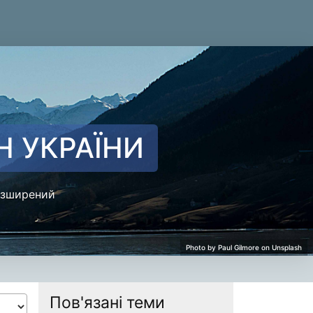
Н УКРАЇНИ
зширений
emysław
Пов'язані теми