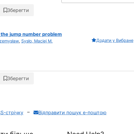
Зберегти
o the jump number problem
Додати у Вибране
rzemysław
,
Sysło, Maciej M.
Зберегти
S-стрічку
Відправити пошук е-поштою