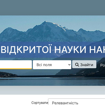
ВІДКРИТОЇ НАУКИ НА
Знайти
Ро
ку - Krysztowiak, Prz
Сортувати