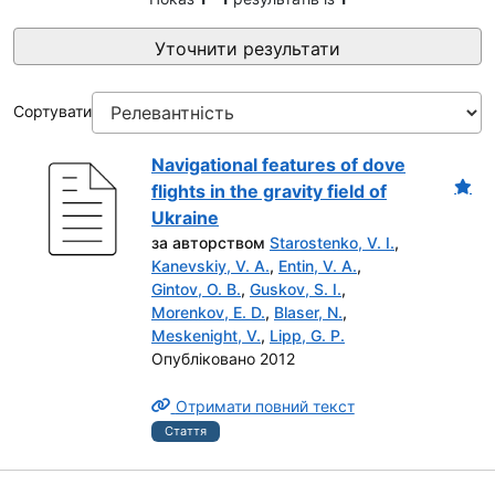
Уточнити результати
Сортувати
Navigational features of dove
flights in the gravity field of
Ukraine
за авторством
Starostenko, V. I.
,
Kanevskiy, V. A.
,
Entin, V. A.
,
Gintov, O. B.
,
Guskov, S. I.
,
Morenkov, E. D.
,
Blaser, N.
,
Meskenight, V.
,
Lipp, G. P.
Опубліковано 2012
Отримати повний текст
Стаття