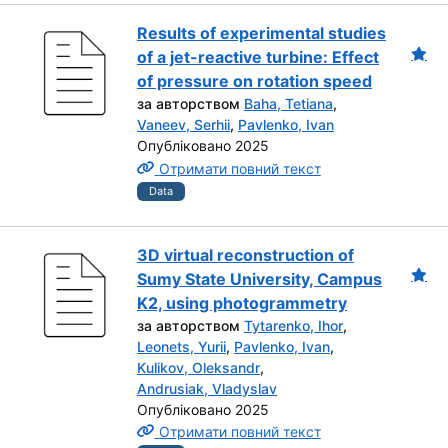
Results of experimental studies
of a jet-reactive turbine: Effect
of pressure on rotation speed
за авторством
Baha, Tetiana
,
Vaneev, Serhii
,
Pavlenko, Ivan
Опубліковано 2025
Отримати повний текст
Data
3D virtual reconstruction of
Sumy State University, Campus
K2, using photogrammetry
за авторством
Tytarenko, Ihor
,
Leonets, Yurii
,
Pavlenko, Ivan
,
Kulikov, Oleksandr
,
Andrusiak, Vladyslav
Опубліковано 2025
Отримати повний текст