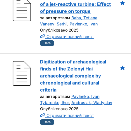
of a jet-reactive turbine: Effect
of pressure on torque
за авторством
Baha, Tetiana
,
Vaneev, Serhii
,
Pavlenko, Ivan
Опубліковано 2025
Отримати повний текст
Data
Digitization of archaeological
finds of the Zelenyi Hai
archaeological complex by
chronological and cultural
criteria
за авторством
Pavlenko, Ivan
,
Tytarenko, Ihor
,
Andrusiak, Vladyslav
Опубліковано 2025
Отримати повний текст
Data