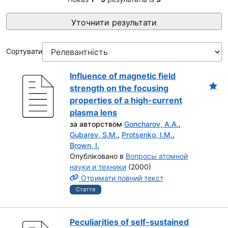
Уточнити результати
Сортувати
Influence of magnetic field
strength on the focusing
properties of a high-current
plasma lens
за авторством
Goncharov, A.A.
,
Gubarev, S.M.
,
Protsenko, I.M.
,
Brown, I.
Опубліковано в
Вопросы атомной
науки и техники
(2000)
Отримати повний текст
Стаття
Peculiarities of self-sustained