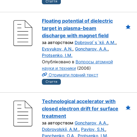
Стаття
Floating potential of dielectric
target in plasma-beam
discharge with magnet field
за авторством
Dobrovol`s`kii, A.M.
,
Evsyukov, A.N.
,
Goncharov, A.A.
,
Protsenko, I.M.
Опубліковано в
Вопросы атомной
науки и техники
(2006)
Отримати повний текст
Стаття
Technological accelerator with
closed electron drift for surface
treatment
за авторством
Goncharov, A.A.
,
Dobrovolskii, A.M.
,
Pavlov, S.N.
,
Panchenko, O.A.
,
Protsenko, I.M.