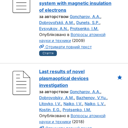
system with magnetic insulation
of electrons
за авторством
Goncharov, A.A.
,
Dobrovol’skii, A.M.
,
Dunets, S.P.
,
Evsyukov, A.N.
,
Protsenko, I.M.
Опубліковано в
Вопросы атомной
науки и техники
(2009)
Отримати повний текст
Стаття
Last results of novel
plasmaoptical devices
investigation
за авторством
Goncharov, A.A.
,
Dobrovolsky, A.M.
,
Bazhenov, V.Yu.
,
Litovko, I.V.
,
Naiko, I.V.
,
Naiko, L.V.
,
Kostin, E.G.
,
Protsenko, I.M.
Опубліковано в
Вопросы атомной
науки и техники
(2018)