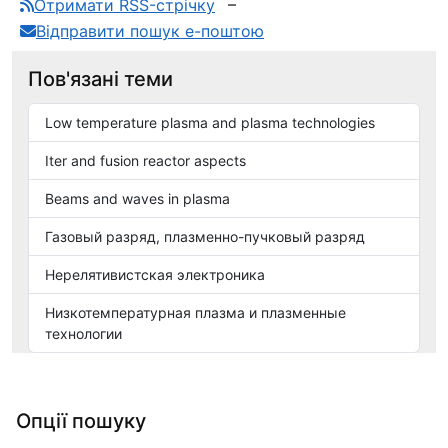
Отримати RSS-стрічку
Відправити пошук е-поштою
Пов'язані теми
Low temperature plasma and plasma technologies
Iter and fusion reactor aspects
Вeams and waves in plasma
Газовый разряд, плазменно-пучковый разряд
Нерелятивистская электроника
Низкотемпературная плазма и плазменные
технологии
Опції пошуку