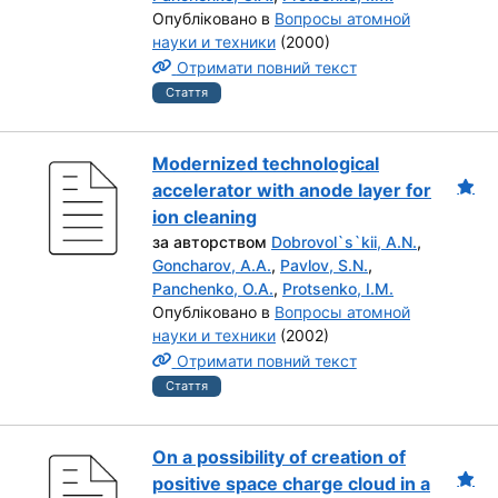
Опубліковано в
Вопросы атомной
науки и техники
(2000)
Отримати повний текст
Стаття
Modernized technological
accelerator with anode layer for
ion cleaning
за авторством
Dobrovol`s`kii, A.N.
,
Goncharov, A.A.
,
Pavlov, S.N.
,
Panchenko, O.A.
,
Protsenko, I.M.
Опубліковано в
Вопросы атомной
науки и техники
(2002)
Отримати повний текст
Стаття
On a possibility of creation of
positive space charge cloud in a