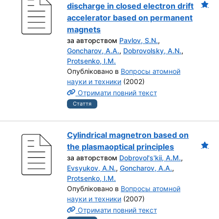
discharge in closed electron drift
accelerator based on permanent
magnets
за авторством
Pavlov, S.N.
,
Goncharov, A.A.
,
Dobrovolsky, A.N.
,
Protsenko, I.M.
Опубліковано в
Вопросы атомной
науки и техники
(2002)
Отримати повний текст
Стаття
Cylindrical magnetron based on
the plasmaoptical principles
за авторством
Dobrovol's'kii, A.M.
,
Evsyukov, A.N.
,
Goncharov, A.A.
,
Protsenko, I.M.
Опубліковано в
Вопросы атомной
науки и техники
(2007)
Отримати повний текст