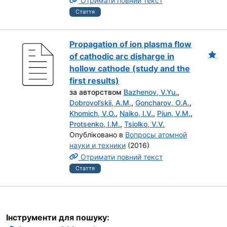
Отримати повний текст
Стаття
Propagation of ion plasma flow
of cathodic arc disharge in
hollow cathode (study and the
first results)
за авторством
Bazhenov, V.Yu.
,
Dobrovol’skii, A.M.
,
Goncharov, O.A.
,
Khomich, V.O.
,
Naiko, I.V.
,
Piun, V.M.
,
Protsenko, I.M.
,
Tsiolko, V.V.
Опубліковано в
Вопросы атомной
науки и техники
(2016)
Отримати повний текст
Стаття
Інструменти для пошуку: