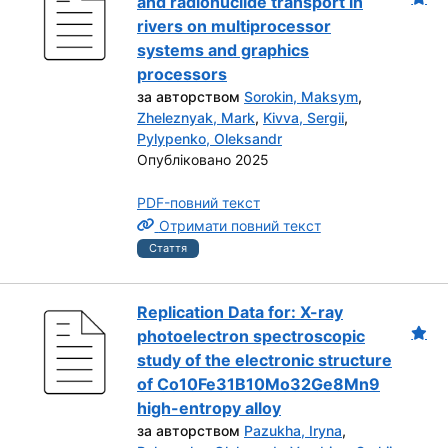
and radionuclide transport in
rivers on multiprocessor
systems and graphics
processors
за авторством
Sorokin, Maksym
,
Zheleznyak, Mark
,
Kivva, Sergii
,
Pylypenko, Oleksandr
Опубліковано 2025
PDF-повний текст
Отримати повний текст
Стаття
Replication Data for: X-ray
photoelectron spectroscopic
study of the electronic structure
of Co10Fe31B10Mo32Ge8Mn9
high-entropy alloy
за авторством
Pazukha, Iryna
,