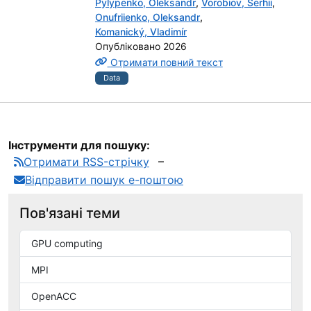
Pylypenko, Oleksandr
,
Vorobiov, Serhii
,
Onufriienko, Oleksandr
,
Komanický, Vladimír
Опубліковано 2026
Отримати повний текст
Data
Інструменти для пошуку:
Отримати RSS-стрічку
Відправити пошук е-поштою
Пов'язані теми
GPU computing
MPI
OpenACC