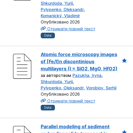
Shkurdoda, Yurii
,
Pylypenko, Oleksandr
,
Komanický, Vladimír
Опубліковано 2026
Отримати повний текст
Data
Atomic force microscopy images
of [Fe/I]n discontinious
multilayers (I = SiO2, MgO, HfO2)
за авторством
Pazukha, Iryna
,
Shkurdoda, Yurii
,
Pylypenko, Oleksandr
,
Vorobiov, Serhii
Опубліковано 2026
Отримати повний текст
Data
Parallel modeling of sediment