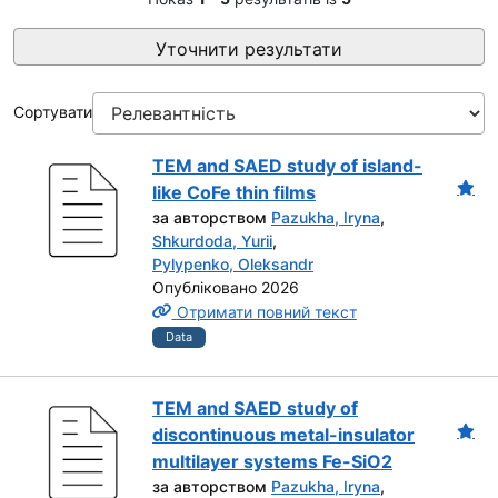
Уточнити результати
Сортувати
TEM and SAED study of island-
like CoFe thin films
за авторством
Pazukha, Iryna
,
Shkurdoda, Yurii
,
Pylypenko, Oleksandr
Опубліковано 2026
Отримати повний текст
Data
TEM and SAED study of
discontinuous metal-insulator
multilayer systems Fe-SiO2
за авторством
Pazukha, Iryna
,