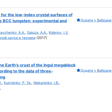
for the low-index crystal surfaces of
Додати у Вибране
ine BCC tungsten: experimental and
Savchenko, A.A.
,
Galuza, A.A.
,
Kolenov, I.V.
ной науки и техники
(2017)
he Earth’s crust of the Ingul megablock
Додати у Вибране
ording to the data of three-
ing
I.
,
Kuprienko, P. Ya.
,
Makarenko, I.B.
,
.