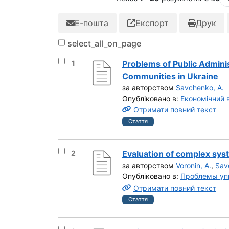
Е-пошта
Експорт
Друк
select_all_on_page
Вибрати результат під номером 1
1
Problems of Public Administ
Communities in Ukraine
за авторством
Savchenko, A.
Опубліковано в:
Економічний 
Отримати повний текст
Стаття
Вибрати результат під номером 2
2
Evaluation of complex syst
за авторством
Voronin, A.
,
Sav
Опубліковано в:
Проблемы уп
Отримати повний текст
Стаття