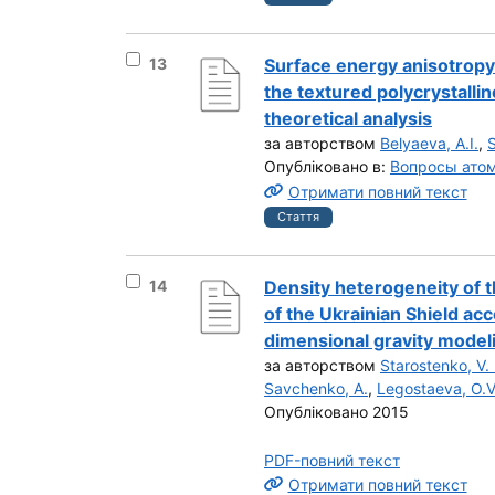
Вибрати результат під номером 13
13
Surface energy anisotropy 
the textured polycrystall
theoretical analysis
за авторством
Belyaeva, A.I.
,
Опубліковано в:
Вопросы атом
Отримати повний текст
Стаття
Вибрати результат під номером 14
14
Density heterogeneity of t
of the Ukrainian Shield acc
dimensional gravity model
за авторством
Starostenko, V. 
Savchenko, A.
,
Legostaeva, O.V
Опубліковано 2015
PDF-повний текст
Отримати повний текст