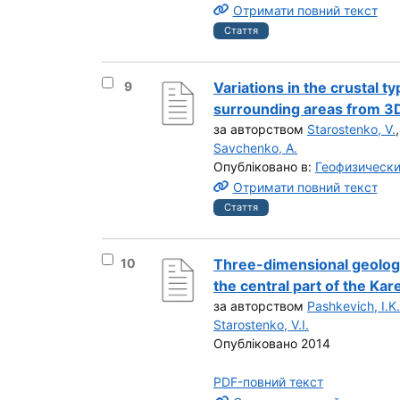
Отримати повний текст
Стаття
Вибрати результат під номером 9
9
Variations in the crustal 
surrounding areas from 3D
за авторством
Starostenko, V.
Savchenko, A.
Опубліковано в:
Геофизическ
Отримати повний текст
Стаття
Вибрати результат під номером 10
10
Three-dimensional geologi
the central part of the Kar
за авторством
Pashkevich, I.K.
Starostenko, V.I.
Опубліковано 2014
PDF-повний текст