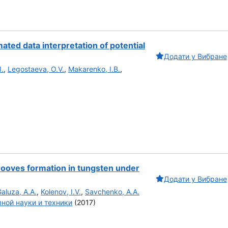
ted data interpretation of potential
Додати у Вибране
I.
,
Legostaeva, O.V.
,
Makarenko, I.B.
,
ooves formation in tungsten under
Додати у Вибране
aluza, A.A.
,
Kolenov, I.V.
,
Savchenko, A.A.
ной науки и техники
(2017)