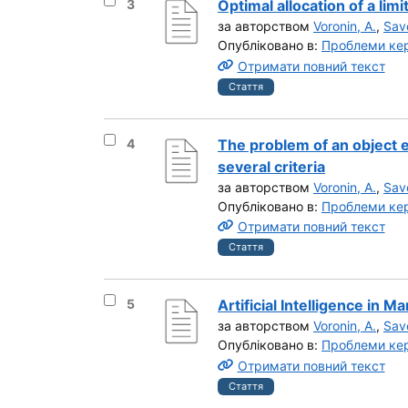
Вибрати результат під номером 3
3
Optimal allocation of a lim
за авторством
Voronin, A.
,
Sav
Опубліковано в:
Проблеми кер
Отримати повний текст
Стаття
Вибрати результат під номером 4
4
The problem of an object 
several criteria
за авторством
Voronin, A.
,
Sav
Опубліковано в:
Проблеми кер
Отримати повний текст
Стаття
Вибрати результат під номером 5
5
Artificial Intelligence in
за авторством
Voronin, A.
,
Sav
Опубліковано в:
Проблеми кер
Отримати повний текст
Стаття