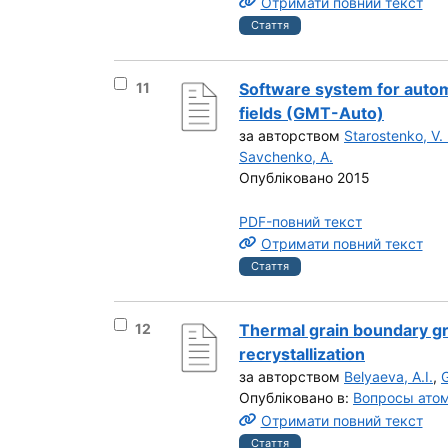
Отримати повний текст
Стаття
Вибрати результат під номером 11
11
Software system for automa
fields (GMT-Auto)
за авторством
Starostenko, V. 
Savchenko, A.
Опубліковано 2015
PDF-повний текст
Отримати повний текст
Стаття
Вибрати результат під номером 12
12
Thermal grain boundary gr
recrystallization
за авторством
Belyaeva, A.I.
,
G
Опубліковано в:
Вопросы атом
Отримати повний текст
Стаття