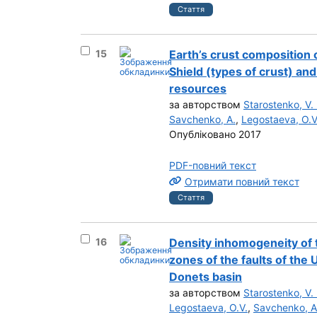
Стаття
Вибрати результат під номером 15
15
Earth’s crust composition 
Shield (types of crust) and
resources
за авторством
Starostenko, V. 
Savchenko, A.
,
Legostaeva, O.V
Опубліковано 2017
PDF-повний текст
Отримати повний текст
Стаття
Вибрати результат під номером 16
16
Density inhomogeneity of th
zones of the faults of the 
Donets basin
за авторством
Starostenko, V. 
Legostaeva, O.V.
,
Savchenko, A