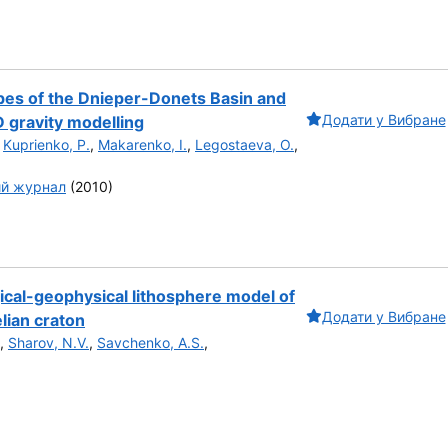
types of the Dnieper-Donets Basin and
Додати у Вибране
 gravity modelling
,
Kuprienko, P.
,
Makarenko, I.
,
Legostaeva, O.
,
ий журнал
(2010)
cal-geophysical lithosphere model of
Додати у Вибране
elian craton
,
Sharov, N.V.
,
Savchenko, A.S.
,