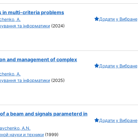
 in multi-criteria problems
Додати у Вибране
chenko, A.
ування та інформатики
(2024)
tion and management of complex
Додати у Вибране
chenko, A.
ування та інформатики
(2025)
 of a beam and signals parameterd in
Додати у Вибране
avchenko, A.N.
ной науки и техники
(1999)