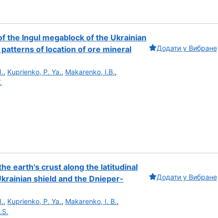
of the Ingul megablock of the Ukrainian
Додати у Вибране
 patterns of location of ore mineral
I.
,
Kuprienko, P. Ya.
,
Makarenko, I.B.
,
.
e earth's crust along the latitudinal
Додати у Вибране
Ukrainian shield and the Dnieper-
I.
,
Kuprienko, P. Ya.
,
Makarenko, I. B.
,
.S.