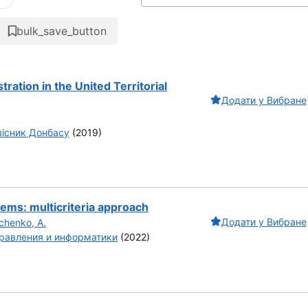
bulk_save_button
ration in the United Territorial
Додати у Вибране
вісник Донбасу
(2019)
ems: multicriteria approach
Додати у Вибране
chenko, A.
равления и информатики
(2022)