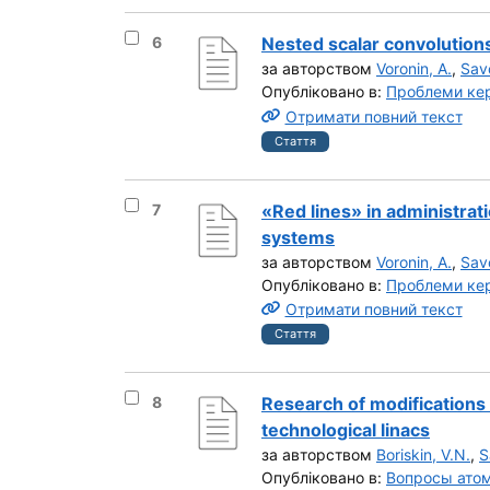
Вибрати результат під номером 6
6
Nested scalar convolutions
за авторством
Voronin, A.
,
Sav
Опубліковано в:
Проблеми кер
Отримати повний текст
Стаття
Вибрати результат під номером 7
7
«Red lines» in administra
systems
за авторством
Voronin, A.
,
Sav
Опубліковано в:
Проблеми кер
Отримати повний текст
Стаття
Вибрати результат під номером 8
8
Research of modifications
technological linacs
за авторством
Boriskin, V.N.
,
S
Опубліковано в:
Вопросы атом