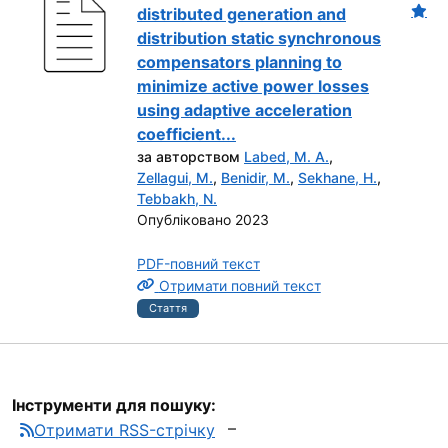
distributed generation and
distribution static synchronous
compensators planning to
minimize active power losses
using adaptive acceleration
coefficient...
за авторством
Labed, M. A.
,
Zellagui, M.
,
Benidir, M.
,
Sekhane, H.
,
Tebbakh, N.
Опубліковано 2023
PDF-повний текст
Отримати повний текст
Стаття
Інструменти для пошуку:
Отримати RSS-стрічку