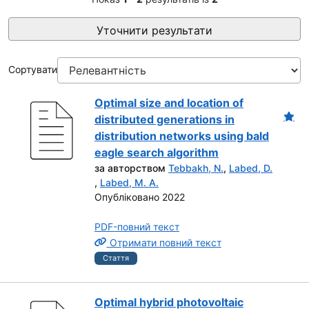
Уточнити результати
Сортувати
Optimal size and location of
distributed generations in
distribution networks using bald
eagle search algorithm
за авторством
Tebbakh, N.
,
Labed, D.
,
Labed, M. A.
Опубліковано 2022
PDF-повний текст
Отримати повний текст
Стаття
Optimal hybrid photovoltaic