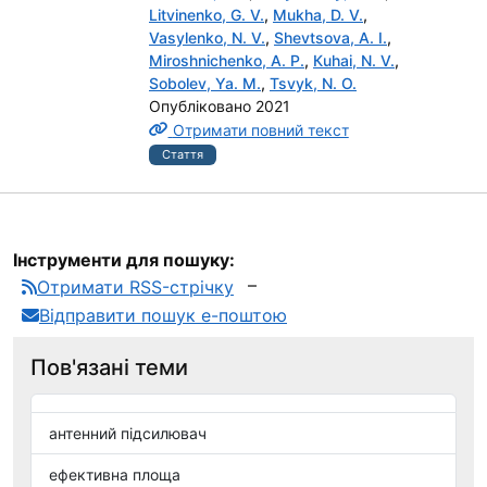
Litvinenko, G. V.
,
Mukha, D. V.
,
Vasylenko, N. V.
,
Shevtsova, A. I.
,
Miroshnichenko, A. P.
,
Кuhai, N. V.
,
Sobolev, Ya. M.
,
Tsvyk, N. O.
Опубліковано 2021
Отримати повний текст
Стаття
Інструменти для пошуку:
Отримати RSS-стрічку
Відправити пошук е-поштою
Пов'язані теми
антенний підсилювач
ефективна площа