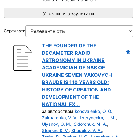
Уточнити результати
Сортувати
THE FOUNDER OF THE
DECAMETER RADIO
ASTRONOMY IN UKRAINE
ACADEMICIAN OF NAS OF
UKRAINE SEMEN YAKOVYCH
BRAUDE IS 110 YEARS OLD:
HISTORY OF CREATION AND
DEVELOPMENT OF THE
NATIONAL EX...
за авторством
Konovalenko, O. O.
,
Zakharenko, V. V.
,
Lytvynenko, L. M.
,
Ulyanov, O. M.
,
Sidorchuk, M. A.
,
Stepkin, S. V.
,
Shepelev, V. A.
,
Zarka, P.
,
Rucker, H. O.
,
Lecacheux, A.
,