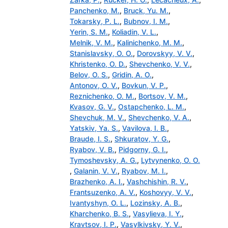
Panchenko, M.
,
Bruck, Yu. M.
,
Tokarsky, P. L.
,
Bubnov, I. M.
,
Yerin, S. M.
,
Коliadin, V. L.
,
Melnik, V. M.
,
Kalinichenko, M. M.
,
Stanislavsky, O. O.
,
Dorovskyy, V. V.
,
Khristenko, O. D.
,
Shevchenko, V. V.
,
Belov, O. S.
,
Gridin, A. O.
,
Antonov, O. V.
,
Bovkun, V. P.
,
Reznichenko, O. M.
,
Bortsov, V. M.
,
Kvasov, G. V.
,
Ostapchenko, L. M.
,
Shevchuk, M. V.
,
Shevchenko, V. A.
,
Yatskiv, Ya. S.
,
Vavilova, I. B.
,
Braude, I. S.
,
Shkuratov, Y. G.
,
Ryabov, V. B.
,
Pidgorny, G. I.
,
Tymoshevsky, A. G.
,
Lytvynenko, O. O.
,
Galanin, V. V.
,
Ryabov, M. I.
,
Brazhenko, A. I.
,
Vashchishin, R. V.
,
Frantsuzenko, A. V.
,
Koshovyy, V. V.
,
Ivantyshyn, O. L.
,
Lozinsky, A. B.
,
Kharchenko, B. S.
,
Vasylieva, I. Y.
,
Kravtsov, I. P.
,
Vasylkivsky, Y. V.
,