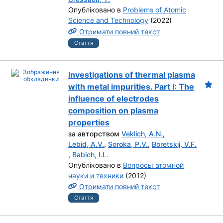
Опубліковано в
Problems of Atomic
Science and Technology
(2022)
Отримати повний текст
Стаття
Investigations of thermal plasma
with metal impurities. Part І: The
influence of electrodes
composition on plasma
properties
за авторством
Veklich, A.N.
,
Lebid, A.V.
,
Soroka, P.V.
,
Boretskij, V.F.
,
Babich, I.L.
Опубліковано в
Вопросы атомной
науки и техники
(2012)
Отримати повний текст
Стаття