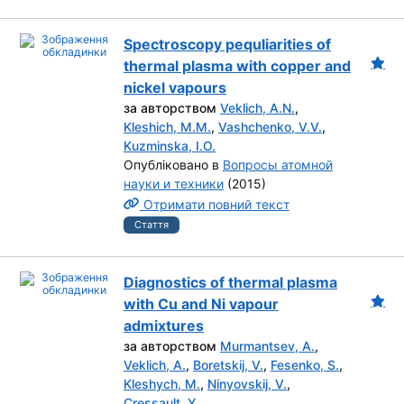
Spectroscopy pequliarities of
thermal plasma with copper and
nickel vapours
за авторством
Veklich, A.N.
,
Kleshich, M.M.
,
Vashchenko, V.V.
,
Kuzminska, I.O.
Опубліковано в
Вопросы атомной
науки и техники
(2015)
Отримати повний текст
Стаття
Diagnostics of thermal plasma
with Cu and Ni vapour
admixtures
за авторством
Murmantsev, A.
,
Veklich, A.
,
Boretskij, V.
,
Fesenko, S.
,
Kleshych, M.
,
Ninyovskij, V.
,
Cressault, Y.