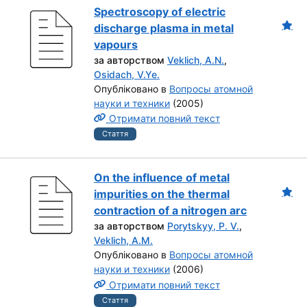
Spectroscopy of electric
discharge plasma in metal
vapours
за авторством
Veklich, A.N.
,
Osidach, V.Ye.
Опубліковано в
Вопросы атомной
науки и техники
(2005)
Отримати повний текст
Стаття
On the influence of metal
impurities on the thermal
contraction of a nitrogen arc
за авторством
Porytskyy, P. V.
,
Veklich, A.M.
Опубліковано в
Вопросы атомной
науки и техники
(2006)
Отримати повний текст
Стаття