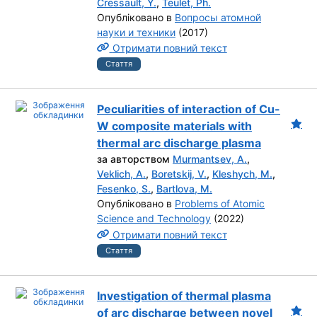
Cressault, Y.
,
Teulet, Ph.
Опубліковано в
Вопросы атомной
науки и техники
(2017)
Отримати повний текст
Стаття
Peculiarities of interaction of Cu-
W composite materials with
thermal arc discharge plasma
за авторством
Murmantsev, A.
,
Veklich, A.
,
Boretskij, V.
,
Kleshych, M.
,
Fesenko, S.
,
Bartlova, M.
Опубліковано в
Problems of Atomic
Science and Technology
(2022)
Отримати повний текст
Стаття
Investigation of thermal plasma
of arc discharge between novel