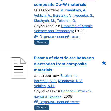
composite Cu-W materials
за авторством
Murmantsev, A.
,
Veklich, A.
,
Boretskij, V.
,
Fesenko, S.
,
Kleshych, M.
,
Tolochin, O.
Опубліковано в
Problems of Atomic
Science and Technology
(2023)
Отримати повний текст
Стаття
Plasma of electric arc between
electrodes from composite
materials
за авторством
Babich, I.L.
,
Boretskij, V.F.
,
Minakova, R.V.
,
Veklich, A.N.
Опубліковано в
Вопросы атомной
науки и техники
(2008)
Отримати повний текст
Стаття