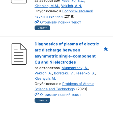
за авторством
Fesenko, S.O.
,
Kleshich, M.M.
,
Veklich, A.N.
Опубліковано в
Вопросы атомной
науки и техники
(2018)
Отримати повний текст
Стаття
Diagnostics of plasma of electric
arc discharge between
asymmetric single-component
Cu and Ni electrodes
за авторством
Murmantsev, A.
,
Veklich, A.
,
Boretskij, V.
,
Fesenko, S.
,
Kleshych, M.
Опубліковано в
Problems of Atomic
Science and Technology
(2023)
Отримати повний текст
Стаття