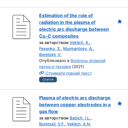
Estimation of the role of
radiation in the plasma of
electric arc discharge between
Cu-C composites
за авторством
Veklich, A.
,
Fesenko, S.
,
Murmantsev, A.
,
Boretskij, V.
Опубліковано в
Вопросы атомной
науки и техники
(2021)
Отримати повний текст
Стаття
Plasma of electric arc discharge
between copper electrodes in a
gas flow
за авторством
Babich, I.L.
,
Boretskij, V.F.
,
Veklich, A.N.