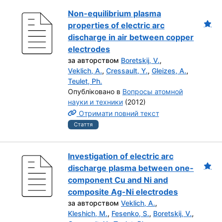
Non-equilibrium plasma
properties of electric arc
discharge in air between copper
electrodes
за авторством
Boretskij, V.
,
Veklich, A.
,
Cressault, Y.
,
Gleizes, A.
,
Teulet, Ph.
Опубліковано в
Вопросы атомной
науки и техники
(2012)
Отримати повний текст
Стаття
Investigation of electric arc
discharge plasma between one-
component Cu and Ni and
composite Ag-Ni electrodes
за авторством
Veklich, A.
,
Kleshich, M.
,
Fesenko, S.
,
Boretskij, V.
,