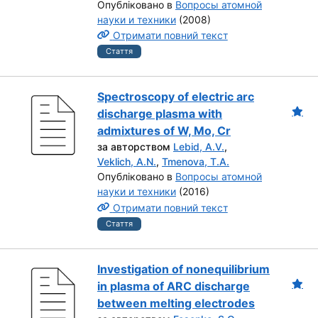
Опубліковано в
Вопросы атомной
науки и техники
(2008)
Отримати повний текст
Стаття
Spectroscopy of electric arc
discharge plasma with
admixtures of W, Mo, Cr
за авторством
Lebid, A.V.
,
Veklich, A.N.
,
Tmenova, T.A.
Опубліковано в
Вопросы атомной
науки и техники
(2016)
Отримати повний текст
Стаття
Investigation of nonequilibrium
in plasma of ARC discharge
between melting electrodes