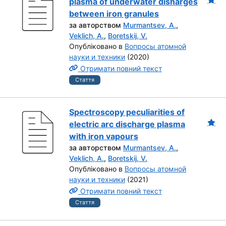
plasma of underwater disharges
between iron granules
за авторством
Murmantsev, A.
,
Veklich, A.
,
Boretskij, V.
Опубліковано в
Вопросы атомной
науки и техники
(2020)
Отримати повний текст
Стаття
Spectroscopy peculiarities of
electric arc discharge plasma
with iron vapours
за авторством
Murmantsev, A.
,
Veklich, A.
,
Boretskij, V.
Опубліковано в
Вопросы атомной
науки и техники
(2021)
Отримати повний текст
Стаття