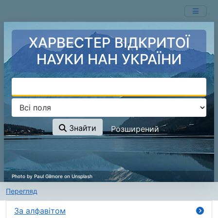
Перейти до змісту
ХАРВЕСТЕР ВІДКРИТОЇ
НАУКИ НАН УКРАЇНИ
Знайти
Розширений
Перегляд
За алфавітом