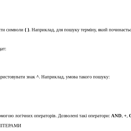
вати символи
{ }
. Наприклад, для пошуку терміну, який починаєтьс
ат:
ористовувати знак
^
. Наприклад, умова такого пошуку:
омогою логічних операторів. Дозволені такі оператори:
AND
,
+
,
 ЛІТЕРАМИ