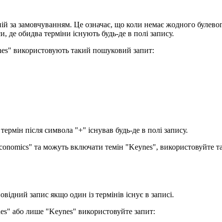
ній за замовчуванням. Це означає, що коли немає жодного булево
де обидва терміни існують будь-де в полі запису.
ynes" використовують такий пошуковий запит:
термін після символа "+" існував будь-де в полі запису.
conomics" та можуть включати темін "Keynes", використовуйте т
відний запис якщо один із термінів існує в записі.
nes" або лише "Keynes" використовуйте запит: