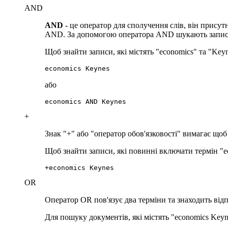
AND
AND
- це оператор для сполучення слів, він присут
AND. За допомогою оператора AND шукають записи, 
Щоб знайти записи, які містять "economics" та "Ke
economics Keynes
або
economics AND Keynes
+
Знак "+" або "оператор обов'язковості" вимагає щоб 
Щоб знайти записи, які повинні включати термін "e
+economics Keynes
OR
Оператор OR пов'язує два терміни та знаходить відпо
Для пошуку документів, які містять "economics Key