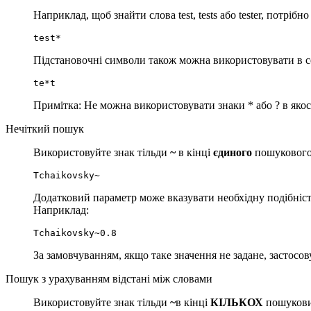
Наприклад, щоб знайти слова test, tests або tester, потріб
test*
Підстановочні символи також можна використовувати в с
te*t
Примітка: Не можна використовувати знаки * або ? в яко
Нечіткий пошук
Використовуйте знак тільди
~
в кінці
єдиного
пошукового 
Tchaikovsky~
Додатковий параметр може вказувати необхідну подібніст
Наприклад:
Tchaikovsky~0.8
За замовчуванням, якщо таке значення не задане, застосов
Пошук з урахуванням відстані між словами
Використовуйте знак тільди
~
в кінці
КІЛЬКОХ
пошукових