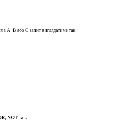
я з A, B або C запит виглядатиме так:
OR
,
NOT
та
-
.