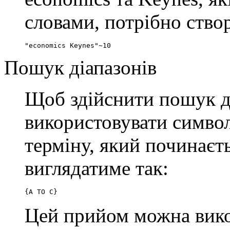
словами, потрібно ство
"economics Keynes"~10
Пошук діапазонів
Щоб здійснити пошук ді
використовувати симво
терміну, який починаєть
виглядатиме так:
{A TO C}
Цей прийом можна вико