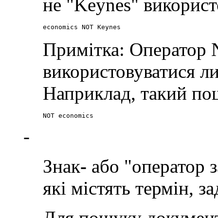
не "Keynes" використ
economics NOT Keynes
Примітка: Оператор
використовуватися л
Наприклад, такий пош
NOT economics
-
Знак
-
або "оператор 
які містять термін, з
Для пошуку документі