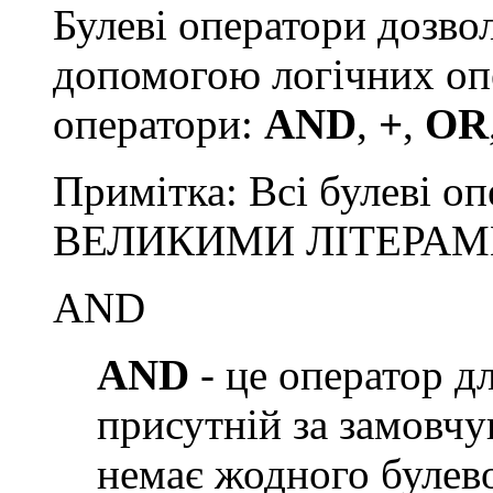
Булеві оператори дозво
допомогою логічних опе
оператори:
AND
,
+
,
OR
Примітка: Всі булеві о
ВЕЛИКИМИ ЛІТЕРАМ
AND
AND
- це оператор дл
присутній за замовчу
немає жодного булев