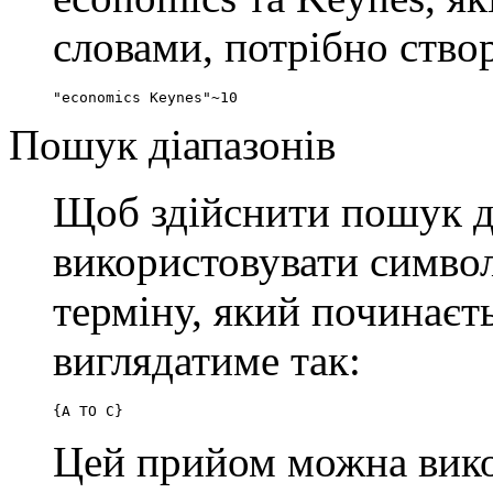
словами, потрібно ство
"economics Keynes"~10
Пошук діапазонів
Щоб здійснити пошук ді
використовувати симво
терміну, який починаєть
виглядатиме так:
{A TO C}
Цей прийом можна вико