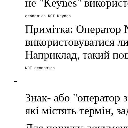
не "Keynes" використ
economics NOT Keynes
Примітка: Оператор
використовуватися л
Наприклад, такий пош
NOT economics
-
Знак
-
або "оператор 
які містять термін, з
Для пошуку документі