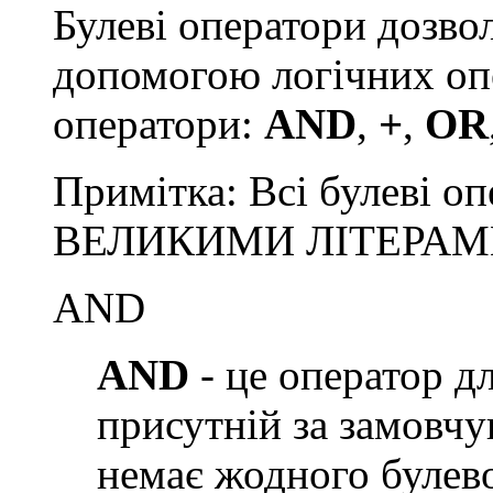
Булеві оператори дозво
допомогою логічних опе
оператори:
AND
,
+
,
OR
Примітка: Всі булеві о
ВЕЛИКИМИ ЛІТЕРАМ
AND
AND
- це оператор дл
присутній за замовчу
немає жодного булев