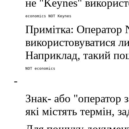
не "Keynes" використ
economics NOT Keynes
Примітка: Оператор
використовуватися л
Наприклад, такий пош
NOT economics
-
Знак
-
або "оператор 
які містять термін, з
Для пошуку документі