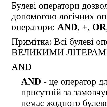
Булеві оператори дозво
допомогою логічних опе
оператори:
AND
,
+
,
OR
Примітка: Всі булеві о
ВЕЛИКИМИ ЛІТЕРАМ
AND
AND
- це оператор дл
присутній за замовчу
немає жодного булев