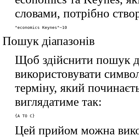
словами, потрібно ство
"economics Keynes"~10
Пошук діапазонів
Щоб здійснити пошук ді
використовувати симво
терміну, який починаєть
виглядатиме так:
{A TO C}
Цей прийом можна вико