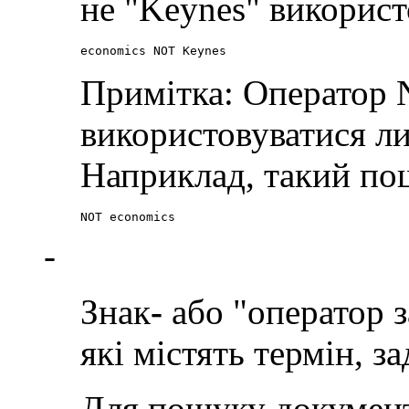
не "Keynes" використ
economics NOT Keynes
Примітка: Оператор
використовуватися л
Наприклад, такий пош
NOT economics
-
Знак
-
або "оператор 
які містять термін, з
Для пошуку документі