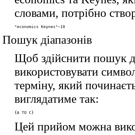
словами, потрібно ство
"economics Keynes"~10
Пошук діапазонів
Щоб здійснити пошук ді
використовувати симво
терміну, який починаєть
виглядатиме так:
{A TO C}
Цей прийом можна вико