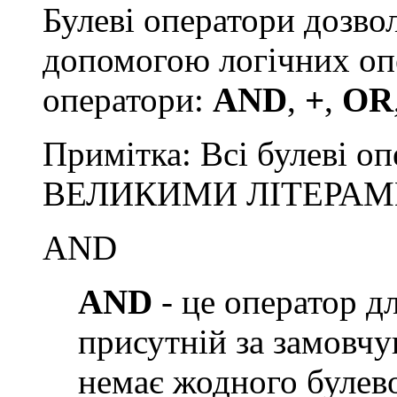
Булеві оператори дозво
допомогою логічних опе
оператори:
AND
,
+
,
OR
Примітка: Всі булеві о
ВЕЛИКИМИ ЛІТЕРАМ
AND
AND
- це оператор дл
присутній за замовчу
немає жодного булев