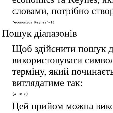
словами, потрібно ство
"economics Keynes"~10
Пошук діапазонів
Щоб здійснити пошук ді
використовувати симво
терміну, який починаєть
виглядатиме так:
{A TO C}
Цей прийом можна вико