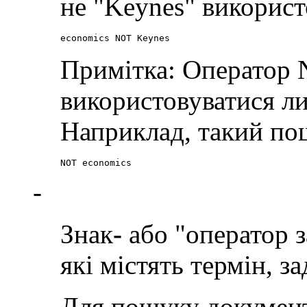
не "Keynes" використ
economics NOT Keynes
Примітка: Оператор
використовуватися л
Наприклад, такий пош
NOT economics
-
Знак
-
або "оператор 
які містять термін, з
Для пошуку документі