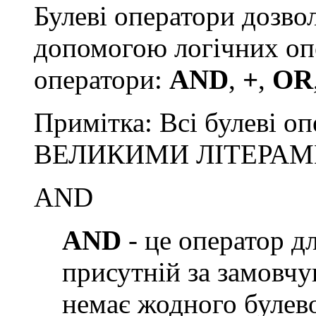
Булеві оператори дозво
допомогою логічних опе
оператори:
AND
,
+
,
OR
Примітка: Всі булеві о
ВЕЛИКИМИ ЛІТЕРАМ
AND
AND
- це оператор дл
присутній за замовчу
немає жодного булев