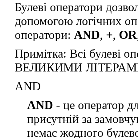
Булеві оператори дозво
допомогою логічних опе
оператори:
AND
,
+
,
OR
Примітка: Всі булеві о
ВЕЛИКИМИ ЛІТЕРАМ
AND
AND
- це оператор дл
присутній за замовчу
немає жодного булев