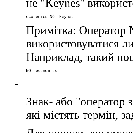
не "Keynes" використ
economics NOT Keynes
Примітка: Оператор
використовуватися л
Наприклад, такий пош
NOT economics
-
Знак
-
або "оператор 
які містять термін, з
Для пошуку документі