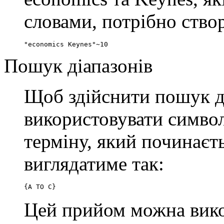
словами, потрібно ство
"economics Keynes"~10
Пошук діапазонів
Щоб здійснити пошук ді
використовувати симво
терміну, який починаєть
виглядатиме так:
{A TO C}
Цей прийом можна вико