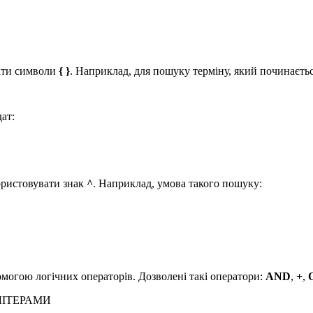
вати символи
{ }
. Наприклад, для пошуку терміну, який починаєтьс
ат:
ористовувати знак
^
. Наприклад, умова такого пошуку:
омогою логічних операторів. Дозволені такі оператори:
AND
,
+
,
 ЛІТЕРАМИ