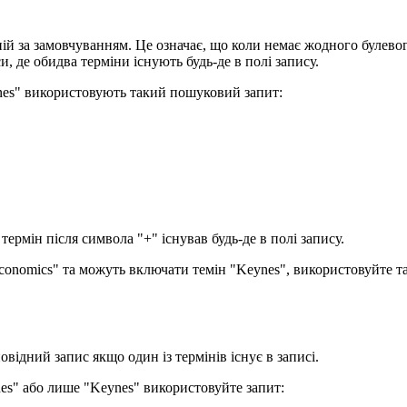
ній за замовчуванням. Це означає, що коли немає жодного булево
де обидва терміни існують будь-де в полі запису.
ynes" використовують такий пошуковий запит:
термін після символа "+" існував будь-де в полі запису.
conomics" та можуть включати темін "Keynes", використовуйте т
відний запис якщо один із термінів існує в записі.
nes" або лише "Keynes" використовуйте запит: