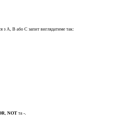
я з A, B або C запит виглядатиме так:
OR
,
NOT
та
-
.