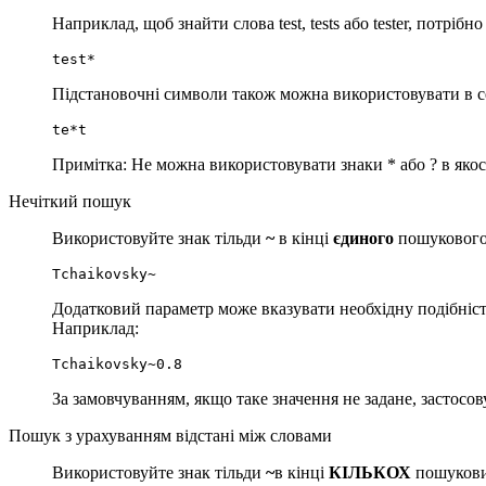
Наприклад, щоб знайти слова test, tests або tester, потріб
test*
Підстановочні символи також можна використовувати в с
te*t
Примітка: Не можна використовувати знаки * або ? в яко
Нечіткий пошук
Використовуйте знак тільди
~
в кінці
єдиного
пошукового 
Tchaikovsky~
Додатковий параметр може вказувати необхідну подібніст
Наприклад:
Tchaikovsky~0.8
За замовчуванням, якщо таке значення не задане, застосов
Пошук з урахуванням відстані між словами
Використовуйте знак тільди
~
в кінці
КІЛЬКОХ
пошукових