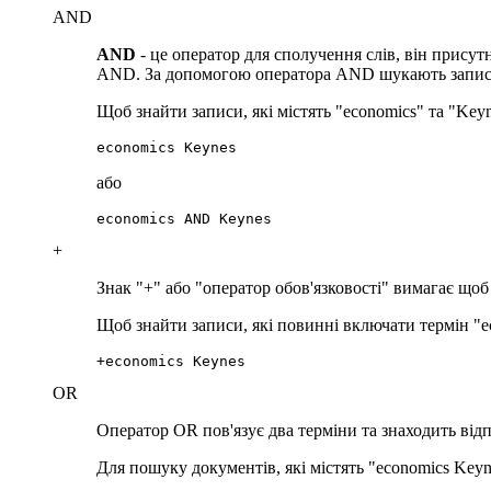
AND
AND
- це оператор для сполучення слів, він присут
AND. За допомогою оператора AND шукають записи, 
Щоб знайти записи, які містять "economics" та "Ke
economics Keynes
або
economics AND Keynes
+
Знак "+" або "оператор обов'язковості" вимагає щоб 
Щоб знайти записи, які повинні включати термін "e
+economics Keynes
OR
Оператор OR пов'язує два терміни та знаходить відпо
Для пошуку документів, які містять "economics Key