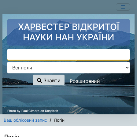
Перейти до змісту
ХАРВЕСТЕР ВІДКРИТОЇ
НАУКИ НАН УКРАЇНИ
Знайти
Розширений
Ваш обліковий запис
Логін
Логін