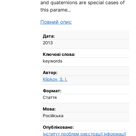
and quaternions are special cases of
this parame...
Повний опис
Бібліографічні деталі
Дата:
2013
Ключові слова:
keywords
Автор:
Klipkov, S. I.
Формат:
Стаття
Мова:
Російська
Опубліковано:
Інститут проблем реєстрації інформації