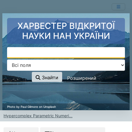
Перейти до змісту
ХАРВЕСТЕР ВІДКРИТОЇ
НАУКИ НАН УКРАЇНИ
Знайти
Розширений
Hypercomplex Parametric Numeri...