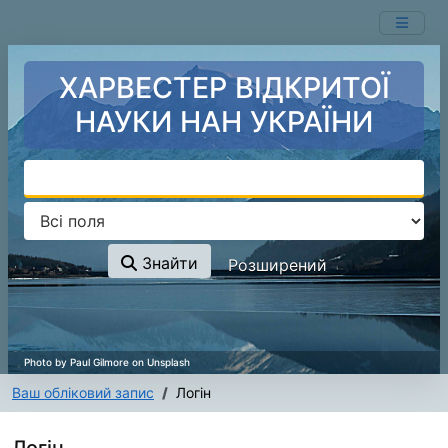
Перейти до змісту
ХАРВЕСТЕР ВІДКРИТОЇ
НАУКИ НАН УКРАЇНИ
Знайти
Розширений
Ваш обліковий запис
Логін
Логін