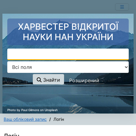
Перейти до змісту
ХАРВЕСТЕР ВІДКРИТОЇ
НАУКИ НАН УКРАЇНИ
Знайти
Розширений
Ваш обліковий запис
Логін
Логін