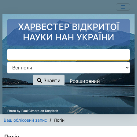
Перейти до змісту
ХАРВЕСТЕР ВІДКРИТОЇ
НАУКИ НАН УКРАЇНИ
Знайти
Розширений
Ваш обліковий запис
Логін
Логін