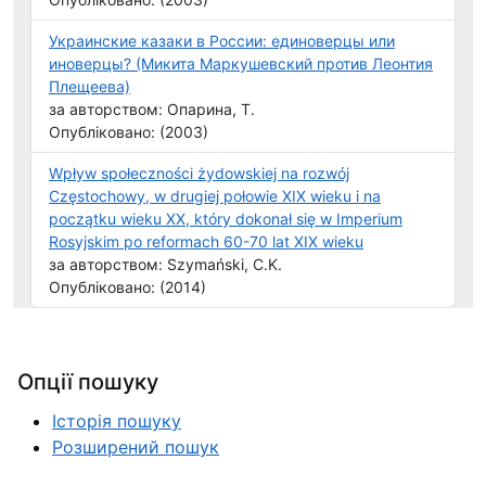
Украинские казаки в России: единоверцы или
иноверцы? (Микита Маркушевский против Леонтия
Плещеева)
за авторством: Опарина, Т.
Опубліковано: (2003)
Wpływ społeczności żydowskiej na rozwój
Częstochowy, w drugiej połowie XIX wieku i na
początku wieku XX, który dokonał się w Imperium
Rosyjskim po reformach 60-70 lat XIX wieku
за авторством: Szymański, C.K.
Опубліковано: (2014)
Опції пошуку
Історія пошуку
Розширений пошук