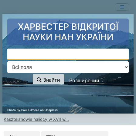
Перейти до змісту
ХАРВЕСТЕР ВІДКРИТОЇ
НАУКИ НАН УКРАЇНИ
Знайти
Розширений
Kasztelanowie haliccy w XVII w...