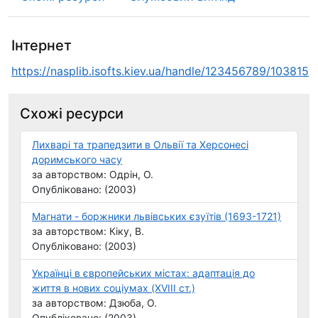
Інтернет
https://nasplib.isofts.kiev.ua/handle/123456789/103815
Схожі ресурси
Лихварі та трапедзити в Ольвії та Херсонесі
доримського часу
за авторством: Одрін, О.
Опубліковано: (2003)
Магнати - боржники львівських єзуїтів (1693-1721)
за авторством: Кіку, В.
Опубліковано: (2003)
Українці в європейських містах: адаптація до
життя в нових соціумах (XVIII ст.)
за авторством: Дзюба, О.
Опубліковано: (2003)