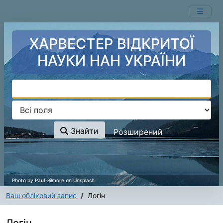
Перейти до змісту
ХАРВЕСТЕР ВІДКРИТОЇ
НАУКИ НАН УКРАЇНИ
Знайти
Розширений
Ваш обліковий запис
Логін
Логін