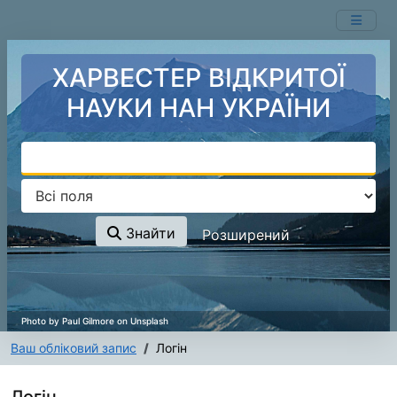
Перейти до змісту
ХАРВЕСТЕР ВІДКРИТОЇ
НАУКИ НАН УКРАЇНИ
Знайти
Розширений
Ваш обліковий запис
Логін
Логін