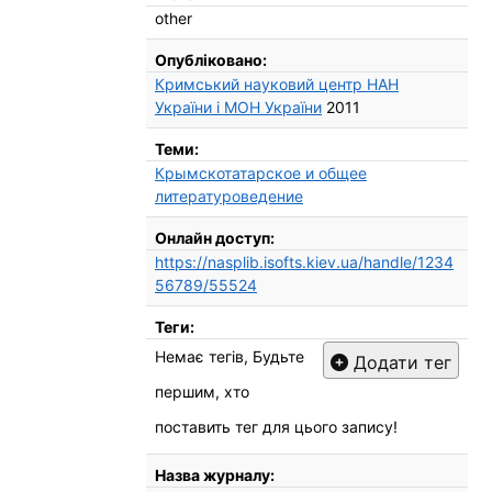
other
Опубліковано:
Кримський науковий центр НАН
України і МОН України
2011
Теми:
Крымскотатарское и общее
литературоведение
Онлайн доступ:
https://nasplib.isofts.kiev.ua/handle/1234
56789/55524
Теги:
Немає тегів, Будьте
Додати тег
першим, хто
поставить тег для цього запису!
Назва журналу: