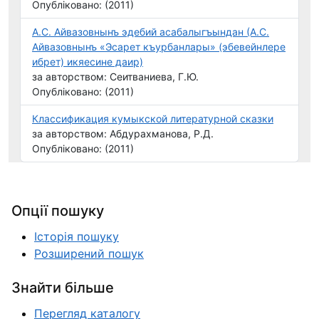
Опубліковано: (2011)
А.С. Айвазовнынъ эдебий асабалыгъындан (А.С.
Айвазовнынъ «Эсарет къурбанлары» (эбевейнлере
ибрет) икяесине даир)
за авторством: Сеитваниева, Г.Ю.
Опубліковано: (2011)
Классификация кумыкской литературной сказки
за авторством: Абдурахманова, Р.Д.
Опубліковано: (2011)
Опції пошуку
Історія пошуку
Розширений пошук
Знайти більше
Перегляд каталогу