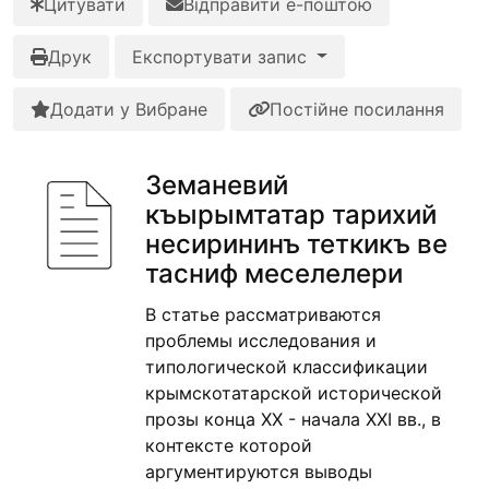
Цитувати
Відправити е-поштою
Друк
Експортувати запис
Додати у Вибране
Постійне посилання
Земаневий
къырымтатар тарихий
несирининъ теткикъ ве
тасниф меселелери
В статье рассматриваются
проблемы исследования и
типологической классификации
крымскотатарской исторической
прозы конца ХХ - начала ХХI вв., в
контексте которой
аргументируются выводы