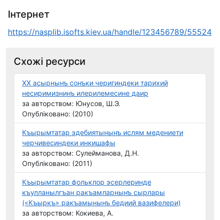
Інтернет
https://nasplib.isofts.kiev.ua/handle/123456789/55524
Схожі ресурси
ХХ асырнынъ сонъки черигиндеки тарихий
несиримизнинъ илерилемесине даир
за авторством: Юнусов, Ш.Э.
Опубліковано: (2010)
Къырымтатар эдебиятынынъ ислям медениети
черчивесиндеки инкишафы
за авторством: Сулейманова, Д.Н.
Опубліковано: (2011)
Къырымтатар фольклор эсерлеринде
къулланылгъан ракъамларнынъ сырлары
(«Къыркъ» ракъамынынъ бедиий вазифелери)
за авторством: Кокиева, А.