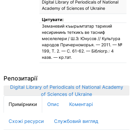
Digital Library of Periodicals of National
Academy of Sciences of Ukraine
Цитувати:
Земаневий къырымтатар тарихий
несирининъ теткикъ ве тасниф
меселелери / Ш.Э. Юнусов // Культура
народов Причерноморья. — 2011. — №
199, Т. 2. — С. 61-62. — Бібліогр.: 4
назв. — кр.тат.
Репозитарії
Digital Library of Periodicals of National Academy
of Sciences of Ukraine
Примірники
Опис
Коментарі
Схожі ресурси
Службовий вигляд