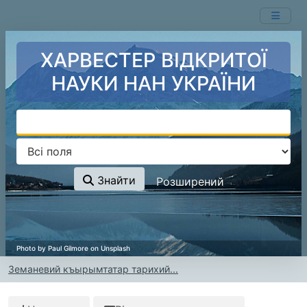
Перейти до змісту
ХАРВЕСТЕР ВІДКРИТОЇ
НАУКИ НАН УКРАЇНИ
Знайти
Розширений
Земаневий къырымтатар тарихий...