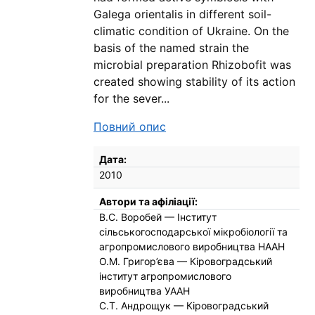
Galega orientalis in different soil-
climatic condition of Ukraine. On the
basis of the named strain the
microbial preparation Rhizobofit was
created showing stability of its action
for the sever...
Повний опис
Бібліографічні деталі
Дата:
2010
Автори та афіліації:
В.С. Воробей — Інститут
сільськогосподарської мікробіології та
агропромислового виробництва НААН
О.М. Григор’єва — Кіровоградський
інститут агропромислового
виробництва УААН
С.Т. Андрощук — Кіровоградський