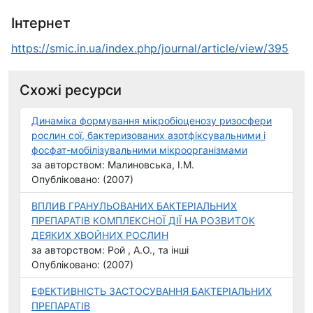
Інтернет
https://smic.in.ua/index.php/journal/article/view/395
Схожі ресурси
Динаміка формування мікробіоценозу ризосфери
рослин сої, бактеризованих азотфіксувальними і
фосфат-мобілізувальними мікроорганізмами
за авторством: Малиновська, І.М.
Опубліковано: (2007)
ВПЛИВ ГРАНУЛЬОВАНИХ БАКТЕРІАЛЬНИХ
ПРЕПАРАТІВ КОМПЛЕКСНОЇ ДІЇ НА РОЗВИТОК
ДЕЯКИХ ХВОЙНИХ РОСЛИН
за авторством: Рой , А.О., та інші
Опубліковано: (2007)
ЕФЕКТИВНІСТЬ ЗАСТОСУВАННЯ БАКТЕРІАЛЬНИХ
ПРЕПАРАТІВ