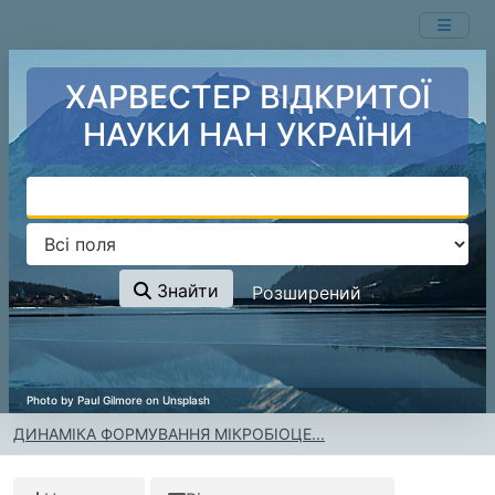
Перейти до змісту
ХАРВЕСТЕР ВІДКРИТОЇ
НАУКИ НАН УКРАЇНИ
Знайти
Розширений
ДИНАМІКА ФОРМУВАННЯ МІКРОБІОЦЕ...