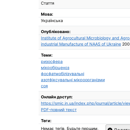
Стаття
Мова:
Українська
Опубліковано:
Institute of Agrocultural Microbiology and Agro
industrial Manufacture of NAAS of Ukraine
200
Теми:
ризосфера
мікробіоценоз
фосфатмобілізувальні
азотфіксувальні мікроорганізми
соя
Онлайн доступ:
https://smic.in.ua/index.php/journal/article/vi
PDF-повний текст
Теги:
Немає тегів, Будьте першим,