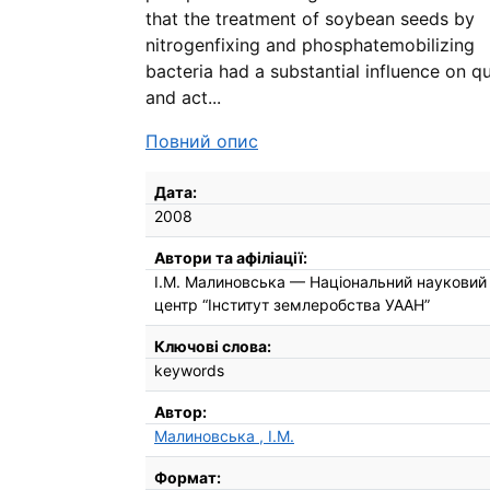
that the treatment of soybean seeds by
nitrogenfixing and phosphatemobilizing
bacteria had a substantial influence on qu
and act...
Повний опис
Бібліографічні деталі
Дата:
2008
Автори та афіліації:
І.М. Малиновська — Національний науковий
центр “Інститут землеробства УААН”
Ключові слова:
keywords
Автор:
Малиновська , І.М.
Формат: