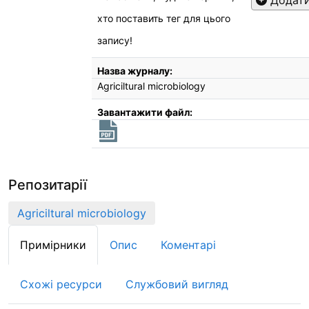
Додати
хто поставить тег для цього
запису!
Назва журналу:
Agriciltural microbiology
Завантажити файл:
Репозитарії
Agriciltural microbiology
Примірники
Опис
Коментарі
Схожі ресурси
Службовий вигляд