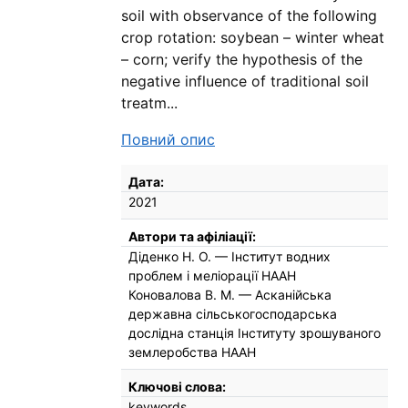
soil with observance of the following
crop rotation: soybean – winter wheat
– corn; verify the hypothesis of the
negative influence of traditional soil
treatm...
Повний опис
Бібліографічні деталі
Дата:
2021
Автори та афіліації:
Діденко Н. О. — Інститут водних
проблем і меліорації НААН
Коновалова В. М. — Асканійська
державна сільськогосподарська
дослідна станція Інституту зрошуваного
землеробства НААН
Ключові слова:
keywords