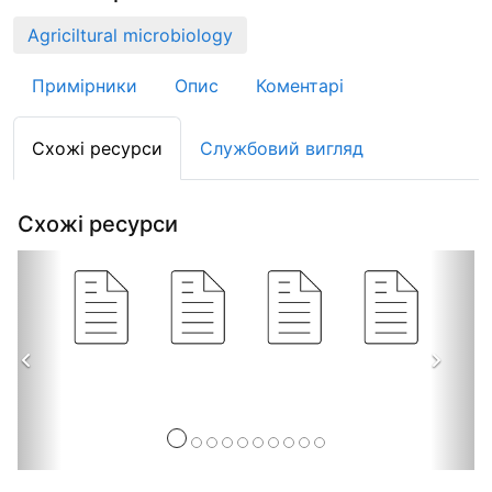
Agriciltural microbiology
Примірники
Опис
Коментарі
Схожі ресурси
Службовий вигляд
Схожі ресурси
Попередній
Насту