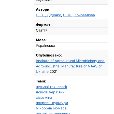
Автори:
Н. О. , Діденко
,
В. М. , Коновалова
Формат:
Стаття
Мова:
Українська
Опубліковано:
Institute of Agrocultural Microbiology and
Agro-industrial Manufacture of NAAS of
Ukraine
2021
Теми:
нульові технології
дощові черв’яки
сівозміна
покривні культури
мікробна біомаса
органічна речовина