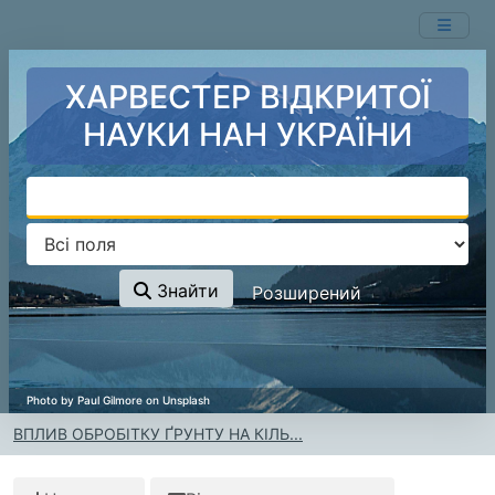
Перейти до змісту
ХАРВЕСТЕР ВІДКРИТОЇ
НАУКИ НАН УКРАЇНИ
Знайти
Розширений
ВПЛИВ ОБРОБІТКУ ҐРУНТУ НА КІЛЬ...