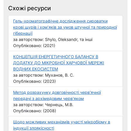
Схожі ресурси
Гель-хроматографічне дослідження сироватки
крові щурів і хом’яків за умов штучної та природної
гібернації
за авторством: Shylo, Oleksandr, та інші
Опубліковано: (2021)
КОНЦЕПЦІЯ ЕНЕРГЕТИЧНОГО БАЛАНСУ В
ДОДАТКУ ДО МІКРОБНОЇ ХАРЧОВОЇ МЕРЕЖІ
ВОДНИХ ЕКОСИСТЕМ
за авторством: Муханов, В. С.
Опубліковано: (2023)
Метод розрахунку довговічності черв'ячної
передачі з архімедовим черв'яком
за авторством: Чернець, М.В.
Опубліковано: (2008)
Щодо можливих механізмів участі мікробіому в
індукції злоякісності