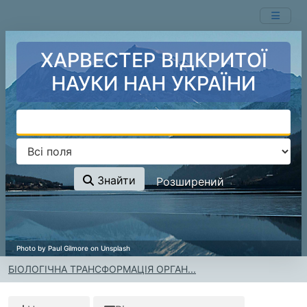
Перейти до змісту
ХАРВЕСТЕР ВІДКРИТОЇ
НАУКИ НАН УКРАЇНИ
Знайти
Розширений
БІОЛОГІЧНА ТРАНСФОРМАЦІЯ ОРГАН...