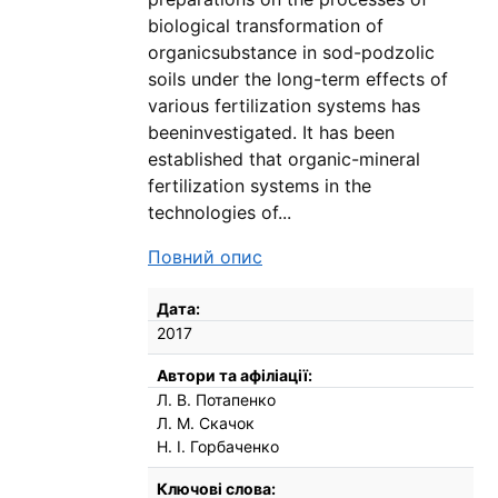
biological transformation of
organicsubstance in sod-podzolic
soils under the long-term effects of
various fertilization systems has
beeninvestigated. It has been
established that organic-mineral
fertilization systems in the
technologies of...
Повний опис
Бібліографічні деталі
Дата:
2017
Автори та афіліації:
Л. В. Потапенко
Л. М. Скачок
Н. І. Горбаченко
Ключові слова: