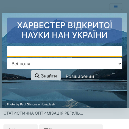
Перейти до змісту
ХАРВЕСТЕР ВІДКРИТОЇ
НАУКИ НАН УКРАЇНИ
Знайти
Розширений
СТАТИСТИЧНА ОПТИМІЗАЦІЯ РЕГУЛЬ...