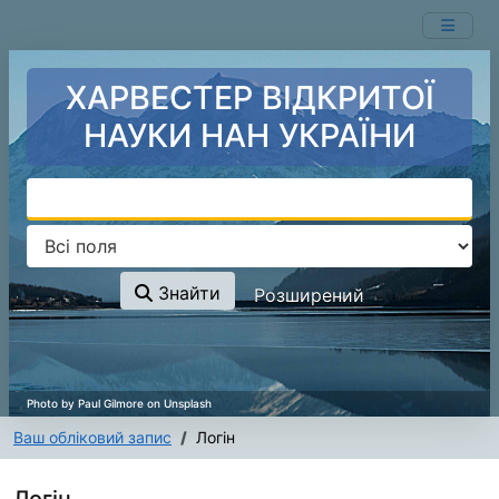
Перейти до змісту
ХАРВЕСТЕР ВІДКРИТОЇ
НАУКИ НАН УКРАЇНИ
Знайти
Розширений
Ваш обліковий запис
Логін
Логін