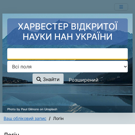
Перейти до змісту
ХАРВЕСТЕР ВІДКРИТОЇ
НАУКИ НАН УКРАЇНИ
Знайти
Розширений
Ваш обліковий запис
Логін
Логін