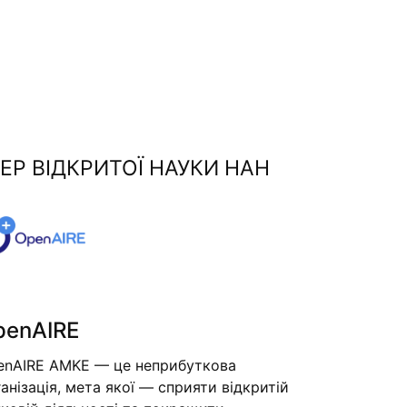
ЕР ВІДКРИТОЇ НАУКИ НАН
penAIRE
enAIRE AMKE — це неприбуткова
анізація, мета якої — сприяти відкритій