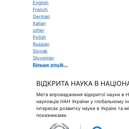
English
French
German
Italian
other
Polish
Russian
Slovak
Slovenian
Більше опцій...
ВІДКРИТА НАУКА В НАЦІОН
Мета впровадження відкритої науки в Н
науковців НАН України у глобальному і
інтересах розвитку науки в Україні та 
показниками.