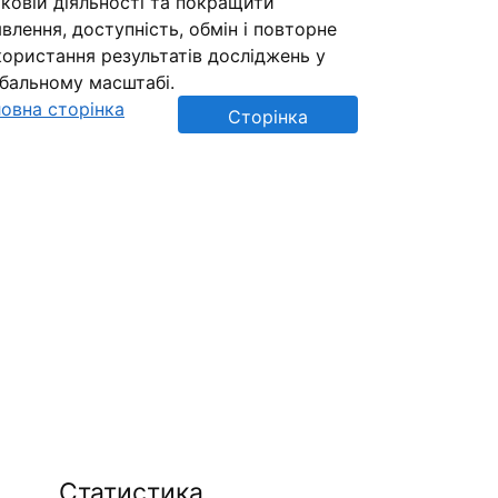
ковій діяльності та покращити
влення, доступність, обмін і повторне
ористання результатів досліджень у
обальному масштабі.
овна сторінка
Сторінка
репозиторію
Статистика