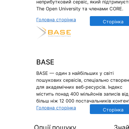
неприбутковий сервіс, який підтримуєт
The Open University та членами CORE.
Головна сторінка
Сторінка
репозиторію
BASE
BASE — один з найбільших у світі
пошукових сервісів, спеціально створе
для академічних веб-ресурсів. Індекс
містить понад 400 мільйонів записів від
більш ніж 12 000 постачальників контен
Головна сторінка
Сторінка
репозиторію
Опції пошуку
Знай