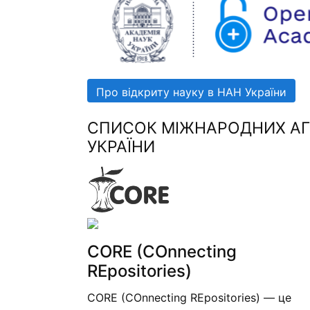
Про відкриту науку в НАН України
СПИСОК МІЖНАРОДНИХ АГР
УКРАЇНИ
CORE (COnnecting
REpositories)
CORE (COnnecting REpositories) — це