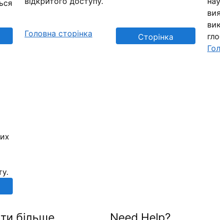
відкритого доступу.
нау
ься
вия
вик
Головна сторінка
гл
Сторінка
Гол
репозиторію
них
ту.
ти більше
Need Help?