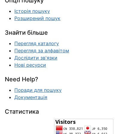
Опції пошуку
Історія пошуку
Розширений пошук
Знайти більше
Перегляд каталогу
Перегляд за алфавітом
Дослідити зв'язки
Нові ресурси
Need Help?
Поради для пошуку
Документація
Статистика