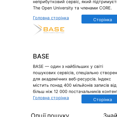
неприбутковий сервіс, який підтримуєт
The Open University та членами CORE.
Головна сторінка
Сторінка
репозиторію
BASE
BASE — один з найбільших у світі
пошукових сервісів, спеціально створе
для академічних веб-ресурсів. Індекс
містить понад 400 мільйонів записів від
більш ніж 12 000 постачальників контен
Головна сторінка
Сторінка
репозиторію
Опції пошуку
Знай