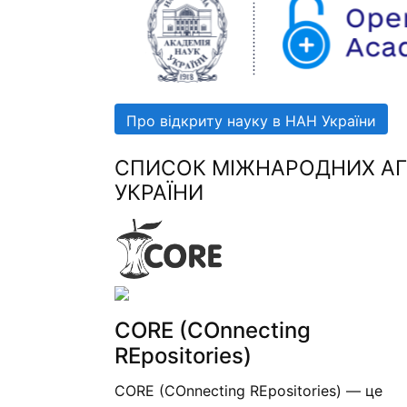
Про відкриту науку в НАН України
СПИСОК МІЖНАРОДНИХ АГР
УКРАЇНИ
CORE (COnnecting
REpositories)
CORE (COnnecting REpositories) — це