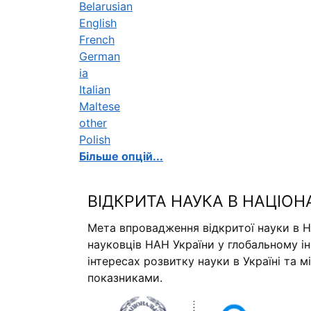
Belarusian
English
French
German
ia
Italian
Maltese
other
Polish
Більше опцій...
ВІДКРИТА НАУКА В НАЦІОН
Мета впровадження відкритої науки в Н
науковців НАН України у глобальному і
інтересах розвитку науки в Україні та 
показниками.