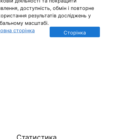
ковій діяльності та покращити
влення, доступність, обмін і повторне
ористання результатів досліджень у
обальному масштабі.
овна сторінка
Сторінка
репозиторію
Статистика