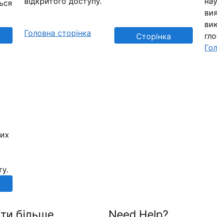
відкритого доступу.
нау
ься
вия
вик
Головна сторінка
гл
Сторінка
Гол
репозиторію
них
ту.
ти більше
Need Help?