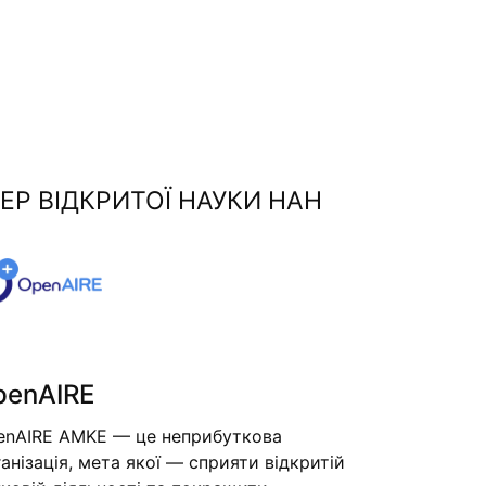
ЕР ВІДКРИТОЇ НАУКИ НАН
penAIRE
enAIRE AMKE — це неприбуткова
анізація, мета якої — сприяти відкритій