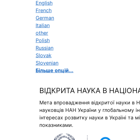
English
French
German
Italian
other
Polish
Russian
Slovak
Slovenian
Більше опцій...
ВІДКРИТА НАУКА В НАЦІОН
Мета впровадження відкритої науки в Н
науковців НАН України у глобальному і
інтересах розвитку науки в Україні та 
показниками.