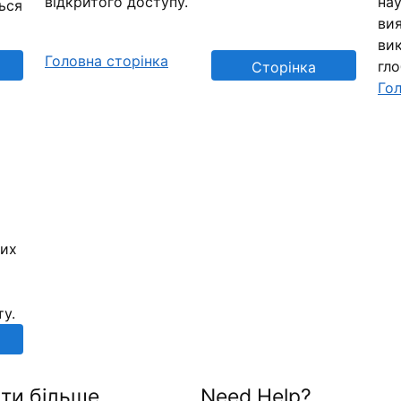
відкритого доступу.
нау
ься
вия
вик
Головна сторінка
гл
Сторінка
Гол
репозиторію
них
ту.
ти більше
Need Help?