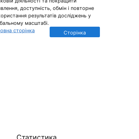
ковій діяльності та покращити
влення, доступність, обмін і повторне
ористання результатів досліджень у
обальному масштабі.
овна сторінка
Сторінка
репозиторію
Статистика