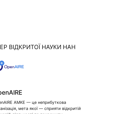
ЕР ВІДКРИТОЇ НАУКИ НАН
penAIRE
enAIRE AMKE — це неприбуткова
анізація, мета якої — сприяти відкритій