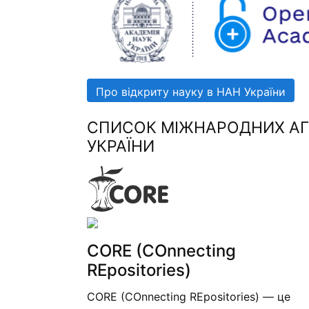
Про відкриту науку в НАН України
СПИСОК МІЖНАРОДНИХ АГР
УКРАЇНИ
CORE (COnnecting
REpositories)
CORE (COnnecting REpositories) — це